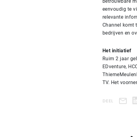
betrouwbare ma
eenvoudig te vi
relevante info
Channel komt 
bedrijven en o
Het initiatief
Ruim 2 jaar ge
EDventure, HCO
ThiemeMeulenho
TV. Het voorne
DEEL