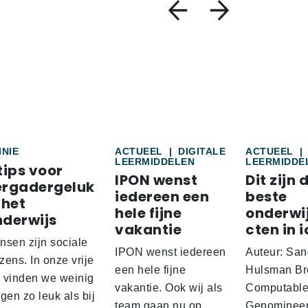
INIE
ACTUEEL
|
DIGITALE
ACTUEEL
|
LEERMIDDELEN
LEERMIDDE
tips voor
IPON wenst
Dit zijn 
ergadergeluk
iedereen een
beste
 het
hele fijne
onderwi
nderwijs
vakantie
cten in i
nsen zijn sociale
IPON wenst iedereen
Auteur: San
ens. In onze vrije
een hele fijne
Hulsman Br
d vinden we weinig
vakantie. Ook wij als
Computabl
gen zo leuk als bij
team gaan nu op
Genominee