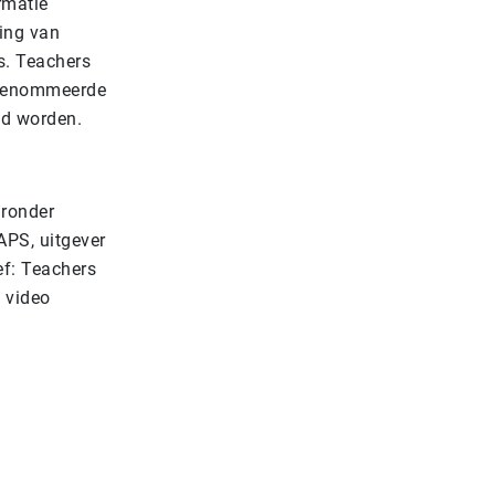
rmatie
ting van
s. Teachers
erenommeerde
md worden.
aronder
APS, uitgever
ef: Teachers
 video