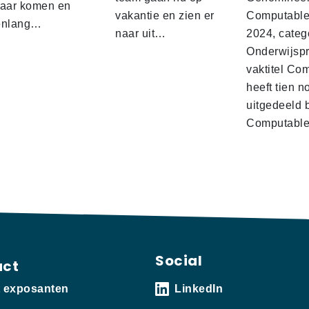
kaar komen en
vakantie en zien er
Computable
enlang…
naar uit…
2024, categ
Onderwijspro
vaktitel Co
heeft tien n
uitgedeeld 
Computabl
Social
act
t exposanten
LinkedIn