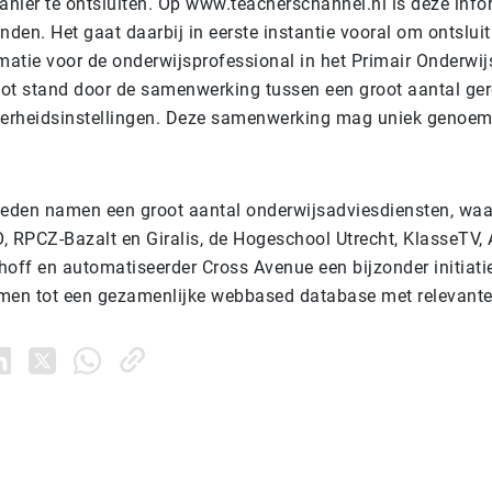
nier te ontsluiten. Op www.teacherschannel.nl is deze info
nden. Het gaat daarbij in eerste instantie vooral om ontslui
rmatie voor de onderwijsprofessional in het Primair Onderwij
tot stand door de samenwerking tussen een groot aantal g
verheidsinstellingen. Deze samenwerking mag uniek genoe
leden namen een groot aantal onderwijsadviesdiensten, wa
, RPCZ-Bazalt en Giralis, de Hogeschool Utrecht, KlasseTV, 
ff en automatiseerder Cross Avenue een bijzonder initiati
men tot een gezamenlijke webbased database met relevante