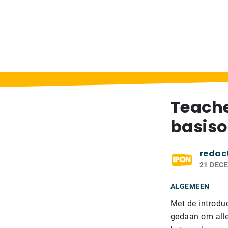
Home
>
Berichten
>
Teachers Channel: inf
Teache
basiso
redac
21 DEC
ALGEMEEN
Met de introdu
gedaan om alle