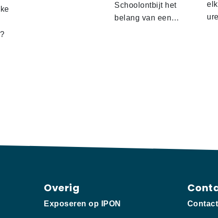
el
Schoolontbijt het
lke
ur
belang van een…
t?
Overig
Cont
Exposeren op IPON
Contac