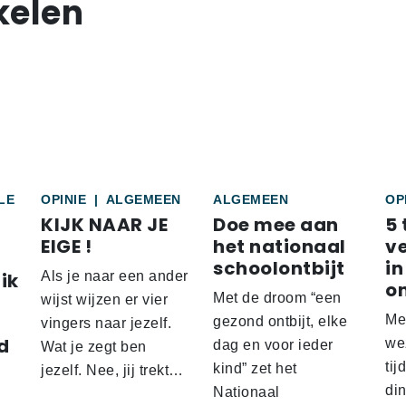
kelen
LE
OPINIE
|
ALGEMEEN
ALGEMEEN
OP
KIJK NAAR JE
Doe mee aan
5 
EIGE !
het nationaal
v
schoolontbijt
in
ik
Als je naar een ander
o
Met de droom “een
wijst wijzen er vier
Me
gezond ontbijt, elke
vingers naar jezelf.
d
wez
dag en voor ieder
Wat je zegt ben
tij
kind” zet het
jezelf. Nee, jij trekt…
d
din
Nationaal