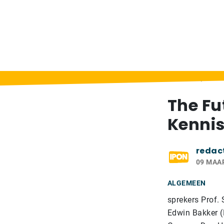
Home
>
Berichten
>
The Future of Open Ed
The Fu
Kennis
redac
09 MAA
ALGEMEEN
sprekers Prof. 
Edwin Bakker (D