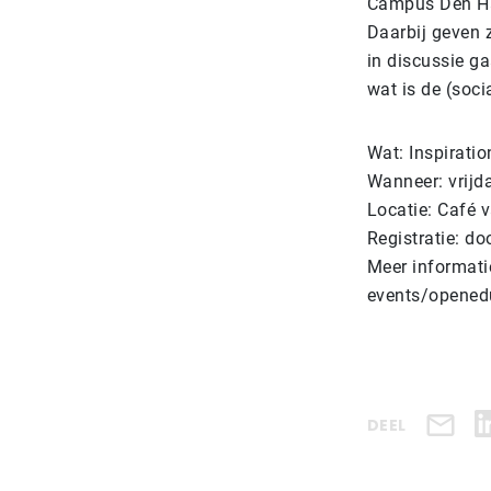
Campus Den Haa
Daarbij geven z
in discussie g
wat is de (soc
Wat: Inspirati
Wanneer: vrijd
Locatie: Café
Registratie: do
Meer informati
events/opened
DEEL