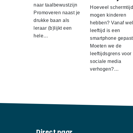
naar taalbewustzijn
Hoeveel schermtij
Promoveren naast je
mogen kinderen
drukke baan als
hebben? Vanaf we
leraar (b)lijkt een
leeftijd is een
hele…
smartphone gepas
Moeten we de
leeftijdsgrens voor
sociale media
verhogen?…
Direct naar