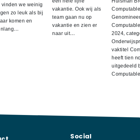
een hele fijne
Hulsman Br
d vinden we weinig
vakantie. Ook wij als
Computabl
gen zo leuk als bij
team gaan nu op
Genominee
kaar komen en
vakantie en zien er
Computable
enlang…
naar uit…
2024, categ
Onderwijspro
vaktitel Co
heeft tien n
uitgedeeld 
Computabl
Social
act