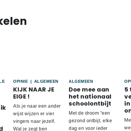
kelen
LE
OPINIE
|
ALGEMEEN
ALGEMEEN
OP
KIJK NAAR JE
Doe mee aan
5 
EIGE !
het nationaal
v
schoolontbijt
in
ik
Als je naar een ander
o
Met de droom “een
wijst wijzen er vier
Me
gezond ontbijt, elke
vingers naar jezelf.
d
wez
dag en voor ieder
Wat je zegt ben