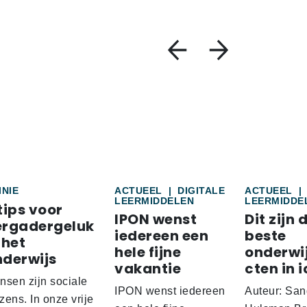
INIE
ACTUEEL
|
DIGITALE
ACTUEEL
|
LEERMIDDELEN
LEERMIDDE
tips voor
IPON wenst
Dit zijn 
ergadergeluk
iedereen een
beste
 het
hele fijne
onderwi
nderwijs
vakantie
cten in i
nsen zijn sociale
IPON wenst iedereen
Auteur: San
ens. In onze vrije