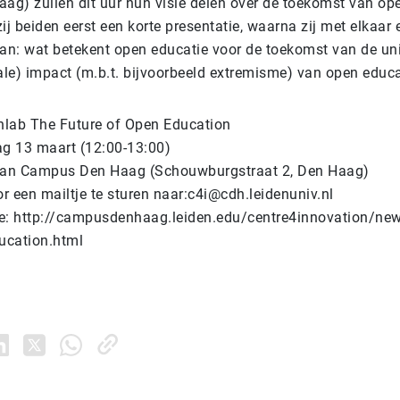
g) zullen dit uur hun visie delen over de toekomst van ope
ij beiden eerst een korte presentatie, waarna zij met elkaar 
aan: wat betekent open educatie voor de toekomst van de uni
iale) impact (m.b.t. bijvoorbeeld extremisme) van open educ
onlab The Future of Open Education
ag 13 maart (12:00-13:00)
 van Campus Den Haag (Schouwburgstraat 2, Den Haag)
or een mailtje te sturen naar:c4i@cdh.leidenuniv.nl
e: http://campusdenhaag.leiden.edu/centre4innovation/new
ucation.html