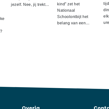
tij
kind” zet het
jezelf. Nee, jij trekt…
d
din
Nationaal
el
Schoolontbijt het
lke
ur
belang van een…
t?
Overig
Cont