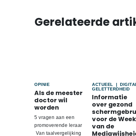
Gerelateerde arti
OPINIE
ACTUEEL
|
DIGITA
GELETTERDHEID
Als de meester
Informatie
doctor wil
over gezond
worden
schermgebru
5 vragen aan een
voor de Week
van de
promoverende leraar
Mediawijshei
Van taalvergelijking