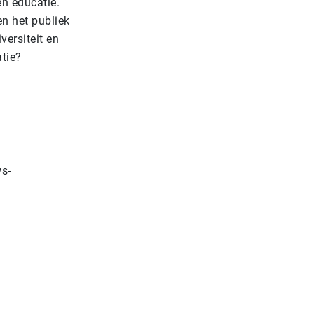
n educatie.
en het publiek
versiteit en
atie?
s-