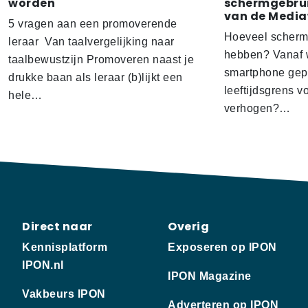
worden
schermgebrui
van de Media
5 vragen aan een promoverende
Hoeveel scherm
leraar Van taalvergelijking naar
hebben? Vanaf w
taalbewustzijn Promoveren naast je
smartphone gep
drukke baan als leraar (b)lijkt een
leeftijdsgrens v
hele…
verhogen?…
Direct naar
Overig
Kennisplatform
Exposeren op IPON
IPON.nl
IPON Magazine
Vakbeurs IPON
Adverteren op IPON