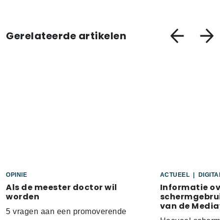
Gerelateerde artikelen
OPINIE
ACTUEEL
|
DIGIT
Als de meester doctor wil
Informatie o
worden
schermgebrui
van de Media
5 vragen aan een promoverende