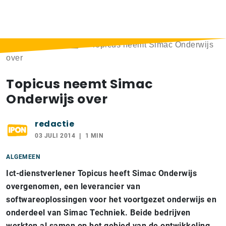
Home
>
Berichten
>
Topicus neemt Simac Onderwijs
over
Topicus neemt Simac
Onderwijs over
redactie
03 JULI 2014
1 MIN
ALGEMEEN
Ict-dienstverlener Topicus heeft Simac Onderwijs
overgenomen, een leverancier van
softwareoplossingen voor het voortgezet onderwijs en
onderdeel van Simac Techniek. Beide bedrijven
werkten al samen op het gebied van de ontwikkeling