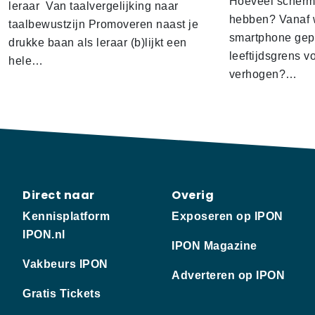
Hoeveel scherm
leraar Van taalvergelijking naar
hebben? Vanaf w
taalbewustzijn Promoveren naast je
smartphone gep
drukke baan als leraar (b)lijkt een
leeftijdsgrens v
hele…
verhogen?…
Direct naar
Overig
Kennisplatform
Exposeren op IPON
IPON.nl
IPON Magazine
Vakbeurs IPON
Adverteren op IPON
Gratis Tickets