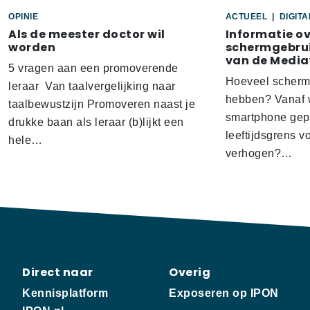
OPINIE
ACTUEEL
|
DIGIT
Als de meester doctor wil
Informatie o
worden
schermgebrui
van de Media
5 vragen aan een promoverende
Hoeveel scherm
leraar Van taalvergelijking naar
hebben? Vanaf w
taalbewustzijn Promoveren naast je
smartphone gep
drukke baan als leraar (b)lijkt een
leeftijdsgrens v
hele…
verhogen?…
Direct naar
Overig
Kennisplatform
Exposeren op IPON