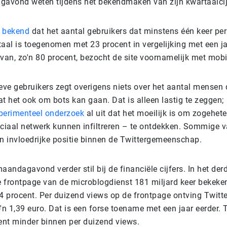
gavond weten tijdens het bekendmaken van zijn kwartaalcij
e bekend
dat het aantal gebruikers dat minstens één keer per
aal is toegenomen met 23 procent in vergelijking met een ja
rvan, zo'n 80 procent, bezocht de site voornamelijk met mob
eve gebruikers zegt overigens niets over het aantal mensen d
t het ook om bots kan gaan. Dat is alleen lastig te zeggen;
perimenteel onderzoek
al uit dat het moeilijk is om zogehet
ociaal netwerk kunnen infiltreren – te ontdekken. Sommige v
en invloedrijke positie binnen de Twittergemeenschap.
aandagavond verder stil bij de financiële cijfers. In het de
e frontpage van de microblogdienst 181 miljard keer bekeken
 procent. Per duizend views op de frontpage ontving Twitter
n 1,39 euro. Dat is een forse toename met een jaar eerder. 
cent minder binnen per duizend views.