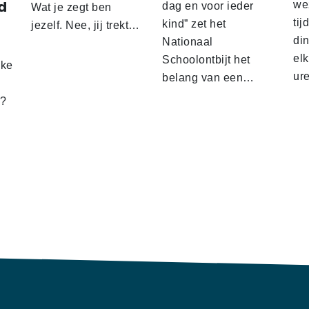
d
wez
dag en voor ieder
Wat je zegt ben
tij
kind” zet het
jezelf. Nee, jij trekt…
d
din
Nationaal
el
Schoolontbijt het
lke
ur
belang van een…
t?