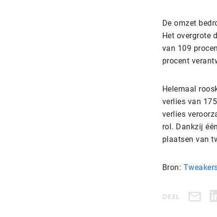
De omzet bedro
Het overgrote d
van 109 procent
procent verant
Helemaal rooskl
verlies van 175
verlies veroor
rol. Dankzij é
plaatsen van t
Bron:
Tweakers
DEEL