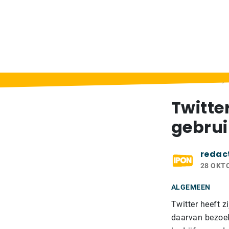
Home
>
Berichten
>
Twitter heeft 284 milj
Twitte
gebrui
redac
28 OKT
ALGEMEEN
Twitter heeft z
daarvan bezoekt