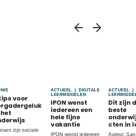
INIE
ACTUEEL
|
DIGITALE
ACTUEEL
|
LEERMIDDELEN
LEERMIDDE
tips voor
IPON wenst
Dit zijn 
ergadergeluk
iedereen een
beste
 het
hele fijne
onderwi
nderwijs
vakantie
cten in i
nsen zijn sociale
IPON wenst iedereen
Auteur: San