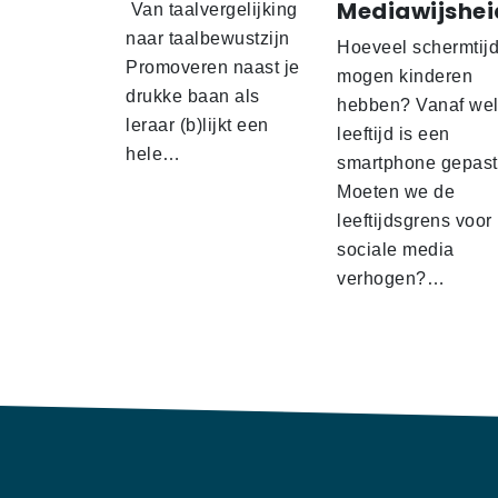
Mediawijshei
Van taalvergelijking
naar taalbewustzijn
Hoeveel schermtij
Promoveren naast je
mogen kinderen
drukke baan als
hebben? Vanaf we
leraar (b)lijkt een
leeftijd is een
hele…
smartphone gepas
Moeten we de
leeftijdsgrens voor
sociale media
verhogen?…