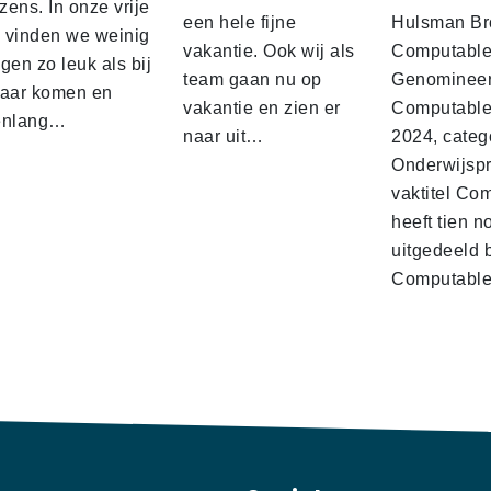
ens. In onze vrije
een hele fijne
Hulsman Br
d vinden we weinig
vakantie. Ook wij als
Computabl
gen zo leuk als bij
team gaan nu op
Genominee
kaar komen en
vakantie en zien er
Computable
enlang…
naar uit…
2024, categ
Onderwijspro
vaktitel Co
heeft tien n
uitgedeeld 
Computabl