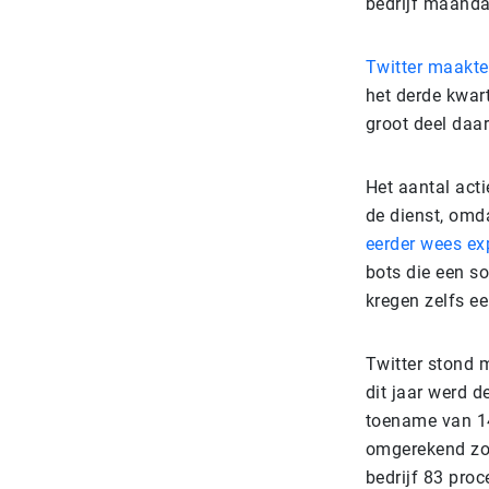
bedrijf maanda
Twitter maakt
het derde kwart
groot deel daa
Het aantal acti
de dienst, omda
eerder wees ex
bots die een s
kregen zelfs e
Twitter stond m
dit jaar werd d
toename van 14
omgerekend zo'
bedrijf 83 pro