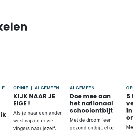
kelen
LE
OPINIE
|
ALGEMEEN
ALGEMEEN
OP
KIJK NAAR JE
Doe mee aan
5 
EIGE !
het nationaal
v
schoolontbijt
in
ik
Als je naar een ander
o
Met de droom “een
wijst wijzen er vier
Me
gezond ontbijt, elke
vingers naar jezelf.