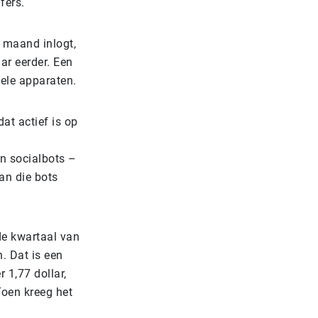
fers.
 maand inlogt,
ar eerder. Een
iele apparaten.
at actief is op
en socialbots –
an die bots
rde kwartaal van
. Dat is een
 1,77 dollar,
Toen kreeg het