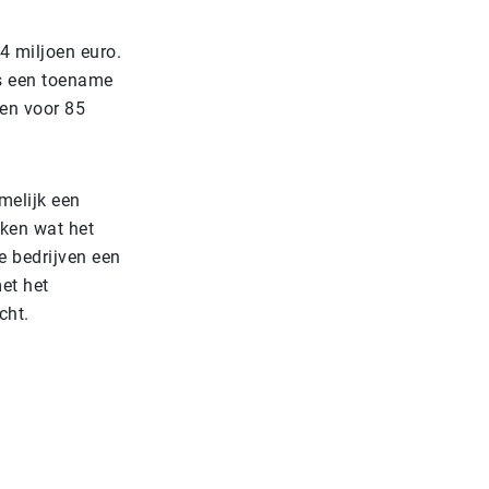
4 miljoen euro.
is een toename
ren voor 85
melijk een
eken wat het
e bedrijven een
et het
cht.