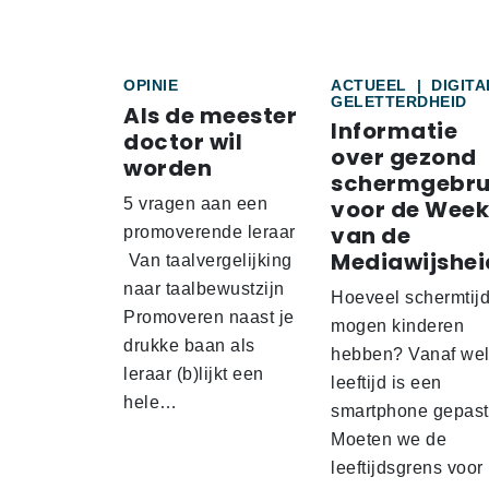
OPINIE
ACTUEEL
|
DIGITA
GELETTERDHEID
Als de meester
Informatie
doctor wil
over gezond
worden
schermgebru
5 vragen aan een
voor de Week
van de
promoverende leraar
Mediawijshei
Van taalvergelijking
naar taalbewustzijn
Hoeveel schermtij
Promoveren naast je
mogen kinderen
drukke baan als
hebben? Vanaf we
leraar (b)lijkt een
leeftijd is een
hele…
smartphone gepas
Moeten we de
leeftijdsgrens voor