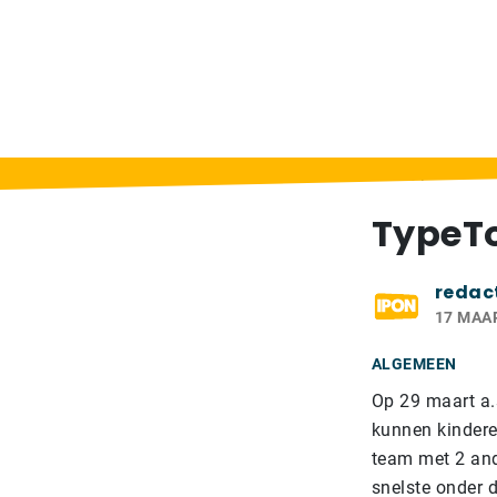
Home
>
Berichten
>
TypeTopia typeWEBst
TypeTo
redac
17 MAA
ALGEMEEN
Op 29 maart a.
kunnen kindere
team met 2 and
snelste onder 