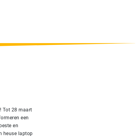
! Tot 28 maart
 formeren een
beste en
n heuse laptop