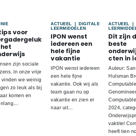
INIE
ACTUEEL
|
DIGITALE
ACTUEEL
|
LEERMIDDELEN
LEERMIDDE
tips voor
IPON wenst
Dit zijn 
ergadergeluk
iedereen een
beste
 het
hele fijne
onderwi
nderwijs
vakantie
cten in i
nsen zijn sociale
IPON wenst iedereen
Auteur: San
ens. In onze vrije
een hele fijne
Hulsman Br
d vinden we weinig
vakantie. Ook wij als
Computabl
gen zo leuk als bij
team gaan nu op
Genominee
kaar komen en
vakantie en zien er
Computable
enlang…
naar uit…
2024, categ
Onderwijspro
vaktitel Co
heeft tien n