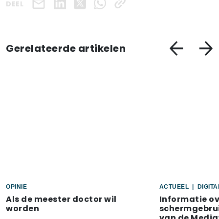
DEEL
Gerelateerde artikelen
OPINIE
ACTUEEL
|
DIGIT
Als de meester doctor wil
Informatie o
worden
schermgebrui
van de Media