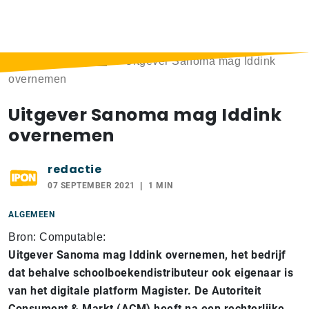
Home
>
Berichten
>
Uitgever Sanoma mag Iddink
overnemen
Uitgever Sanoma mag Iddink
overnemen
redactie
07 SEPTEMBER 2021
1 MIN
ALGEMEEN
Bron: Computable:
Uitgever Sanoma mag Iddink overnemen, het bedrijf
dat behalve schoolboekendistributeur ook eigenaar is
van het digitale platform Magister. De Autoriteit
Consument & Markt (ACM) heeft na een rechterlijke