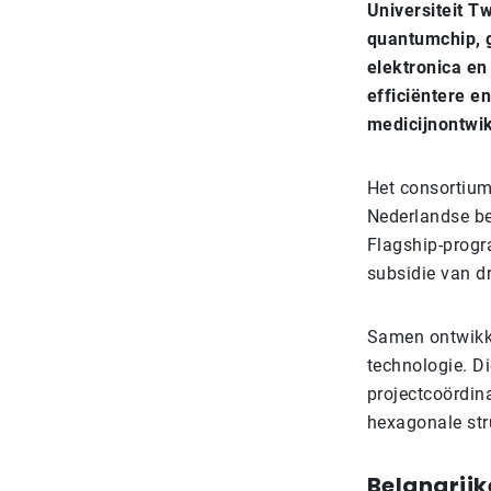
Universiteit T
quantumchip, 
elektronica en
efficiëntere e
medicijnontwik
Het consortium
Nederlandse be
Flagship-progr
subsidie van dr
Samen ontwikke
technologie. D
projectcoördin
hexagonale str
Belangrij