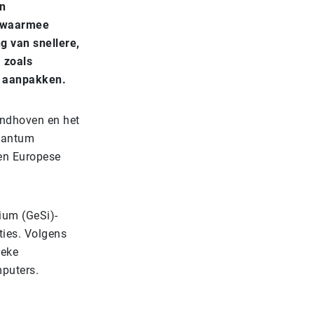
en
) waarmee
g van snellere,
 zoals
n aanpakken.
indhoven en het
Quantum
en Europese
ium (GeSi)-
ties. Volgens
ieke
puters.