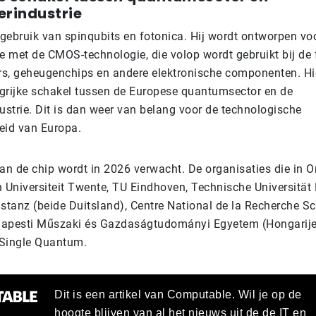
erindustrie
gebruik van spinqubits en fotonica. Hij wordt ontworpen vo
 met de CMOS-technologie, die volop wordt gebruikt bij de 
s, geheugenchips en andere elektronische componenten. Hi
grijke schakel tussen de Europese quantumsector en de
ustrie. Dit is dan weer van belang voor de technologische
eid van Europa.
van de chip wordt in 2026 verwacht. De organisaties die in 
n Universiteit Twente, TU Eindhoven, Technische Universitä
stanz (beide Duitsland), Centre National de la Recherche Sc
udapesti Műszaki és Gazdaságtudományi Egyetem (Hongarije
f Single Quantum.
Dit is een artikel van Computable. Wil je op de
hoogte blijven van al het nieuws uit de de IT en