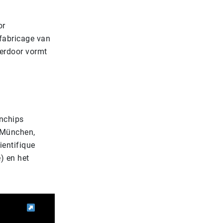
or
fabricage van
erdoor vormt
Onchips
t München,
ientifique
) en het