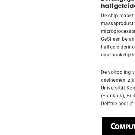
halfgeleid
De chip maakt 
massaproductie
microprocessor
GeSi een belan
halfgeleiderind
onafhankelijkh
De voltooiing 
deelnemen, zij
Universität Kon
(Frankrijk), B
Delftse bedrij