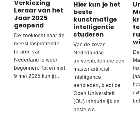
Verkiezing
Hier kun je het
Un
Leraar van het
beste
M
Jaar 2025
kunstmatige
kr
geopend
intelligentie
te
studeren
ru
De zoektocht naar de
w
meest inspirerende
Van de zeven
leraren van
De 
Nederlandse
Nederland is weer
Maa
universiteiten die een
begonnen. Tot en met
los
master artificial
9 mei 2025 kun jij…
ja
intelligence
ha
aanbieden, biedt de
cy
Open Universiteit
bet
(OU) inhoudelijk de
beste wo...