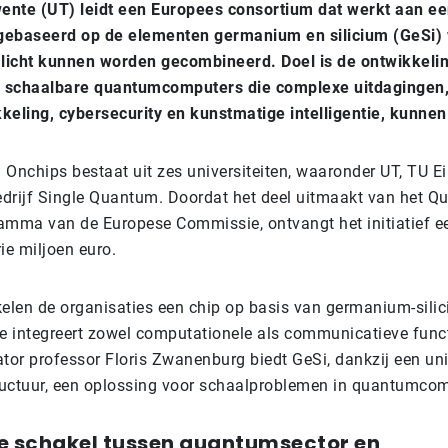
wente (UT) leidt een Europees consortium dat werkt aan e
gebaseerd op de elementen germanium en silicium (GeSi
 licht kunnen worden gecombineerd. Doel is de ontwikkelin
n schaalbare quantumcomputers die complexe uitdagingen,
keling, cybersecurity en kunstmatige intelligentie, kunne
 Onchips bestaat uit zes universiteiten, waaronder UT, TU E
drijf Single Quantum. Doordat het deel uitmaakt van het 
amma van de Europese Commissie, ontvangt het initiatief e
ie miljoen euro.
len de organisaties een chip op basis van germanium-silic
ie integreert zowel computationele als communicatieve func
ator professor Floris Zwanenburg biedt GeSi, dankzij een un
uctuur, een oplossing voor schaalproblemen in quantumcom
ke schakel tussen quantumsector en