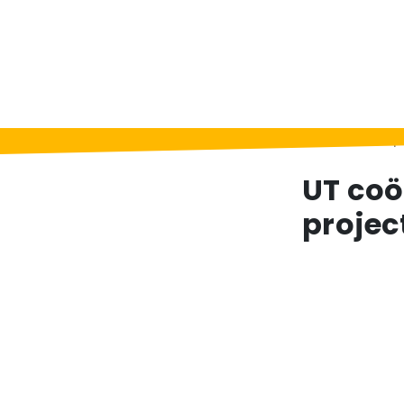
Home
>
Berichten
>
UT coördineert Europ
UT coö
projec