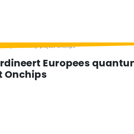
ees quantumchip-project Onchips
rdineert Europees quant
t Onchips