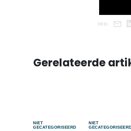
DEEL
Gerelateerde arti
NIET
NIET
GECATEGORISEERD
GECATEGORISEER