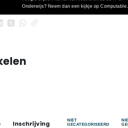
Onderwijs? Neem dan een kijkje op Computable.
kelen
NIET
NI
Inschrijving
D
GECATEGORISEERD
GE