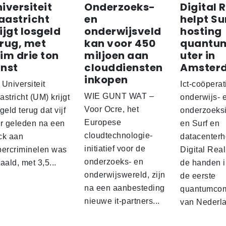
iversiteit
Onderzoeks-
Digital 
aastricht
en
helpt Sur
ijgt losgeld
onderwijsveld
hosting
rug, met
kan voor 450
quantu
im drie ton
miljoen aan
uter in
inst
clouddiensten
Amster
inkopen
Universiteit
Ict-coöperat
WIE GUNT WAT –
stricht (UM) krijgt
onderwijs- 
Voor Ocre, het
geld terug dat vijf
onderzoeksi
Europese
ar geleden na een
en Surf en
cloudtechnologie-
ck aan
datacenterh
initiatief voor de
bercriminelen was
Digital Real
onderzoeks- en
aald, met 3,5...
de handen 
onderwijswereld, zijn
de eerste
na een aanbesteding
quantumcom
nieuwe it-partners...
van Nederla