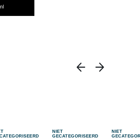
nl
ET
NIET
NIET
CATEGORISEERD
GECATEGORISEERD
GECATEGOR