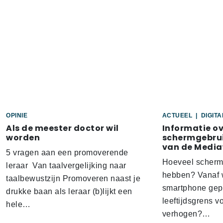
OPINIE
ACTUEEL
|
DIGIT
Als de meester doctor wil
Informatie o
worden
schermgebrui
van de Media
5 vragen aan een promoverende
Hoeveel scherm
leraar Van taalvergelijking naar
hebben? Vanaf w
taalbewustzijn Promoveren naast je
smartphone gep
drukke baan als leraar (b)lijkt een
leeftijdsgrens v
hele…
verhogen?…