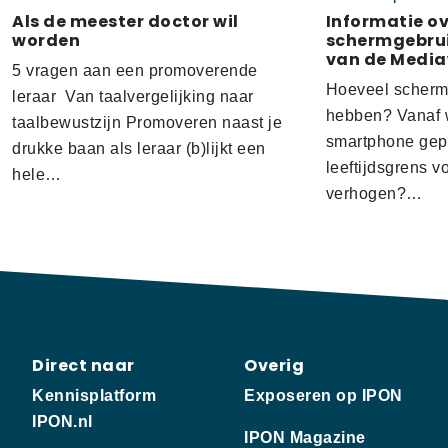
Als de meester doctor wil
Informatie o
worden
schermgebrui
van de Media
5 vragen aan een promoverende
Hoeveel scherm
leraar Van taalvergelijking naar
hebben? Vanaf w
taalbewustzijn Promoveren naast je
smartphone gep
drukke baan als leraar (b)lijkt een
leeftijdsgrens v
hele…
verhogen?…
Direct naar
Overig
Kennisplatform
Exposeren op IPON
IPON.nl
IPON Magazine