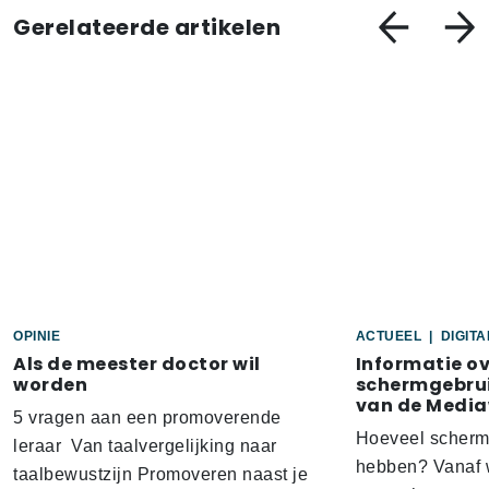
Gerelateerde artikelen
OPINIE
ACTUEEL
|
DIGIT
Als de meester doctor wil
Informatie o
worden
schermgebrui
van de Media
5 vragen aan een promoverende
Hoeveel scherm
leraar Van taalvergelijking naar
hebben? Vanaf w
taalbewustzijn Promoveren naast je