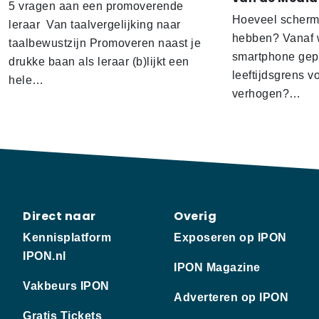
5 vragen aan een promoverende
Hoeveel scherm
leraar Van taalvergelijking naar
hebben? Vanaf w
taalbewustzijn Promoveren naast je
smartphone gep
drukke baan als leraar (b)lijkt een
leeftijdsgrens v
hele…
verhogen?…
Direct naar
Overig
Kennisplatform
Exposeren op IPON
IPON.nl
IPON Magazine
Vakbeurs IPON
Adverteren op IPON
Gratis Tickets