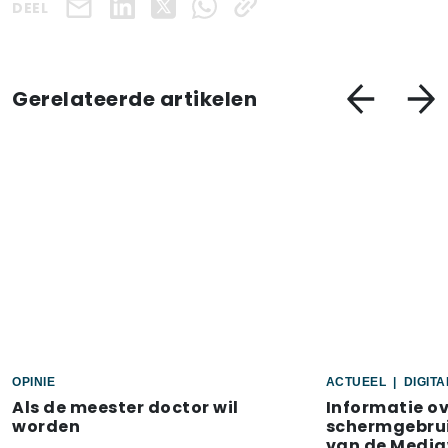
DEEL
Gerelateerde artikelen
OPINIE
ACTUEEL
|
DIGIT
Als de meester doctor wil
Informatie o
worden
schermgebrui
van de Media