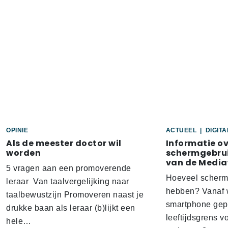
OPINIE
ACTUEEL
|
DIGIT
Als de meester doctor wil
Informatie o
worden
schermgebrui
van de Media
5 vragen aan een promoverende
Hoeveel scherm
leraar Van taalvergelijking naar
hebben? Vanaf w
taalbewustzijn Promoveren naast je
smartphone gep
drukke baan als leraar (b)lijkt een
leeftijdsgrens v
hele…