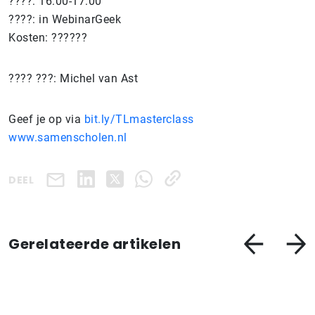
????: 16:00-17:00
????: in WebinarGeek
Kosten: ??????
???? ???: Michel van Ast
Geef je op via
bit.ly/TLmasterclass
www.samenscholen.nl
DEEL
Gerelateerde artikelen