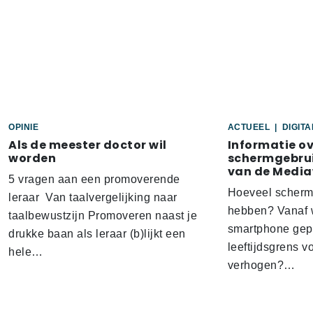
OPINIE
ACTUEEL
|
DIGIT
Als de meester doctor wil
Informatie o
worden
schermgebrui
van de Media
5 vragen aan een promoverende
Hoeveel scherm
leraar Van taalvergelijking naar
hebben? Vanaf w
taalbewustzijn Promoveren naast je
smartphone gep
drukke baan als leraar (b)lijkt een
leeftijdsgrens v
hele…
verhogen?…