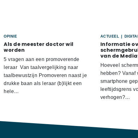
OPINIE
ACTUEEL
|
DIGIT
Als de meester doctor wil
Informatie o
worden
schermgebrui
van de Media
5 vragen aan een promoverende
Hoeveel scherm
leraar Van taalvergelijking naar
hebben? Vanaf w
taalbewustzijn Promoveren naast je
smartphone gep
drukke baan als leraar (b)lijkt een
leeftijdsgrens v
hele…
verhogen?…