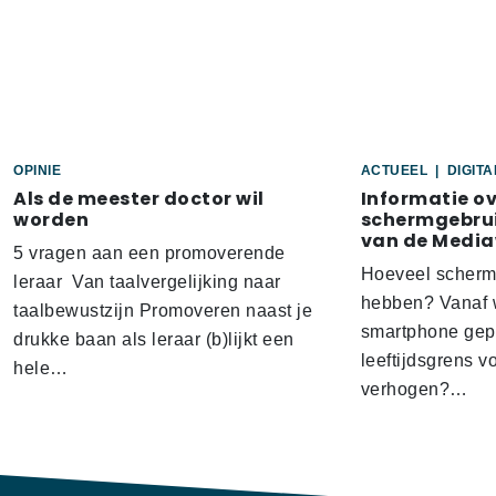
OPINIE
ACTUEEL
|
DIGIT
Als de meester doctor wil
Informatie o
worden
schermgebrui
van de Media
5 vragen aan een promoverende
Hoeveel scherm
leraar Van taalvergelijking naar
hebben? Vanaf w
taalbewustzijn Promoveren naast je
smartphone gep
drukke baan als leraar (b)lijkt een
leeftijdsgrens v
hele…
verhogen?…