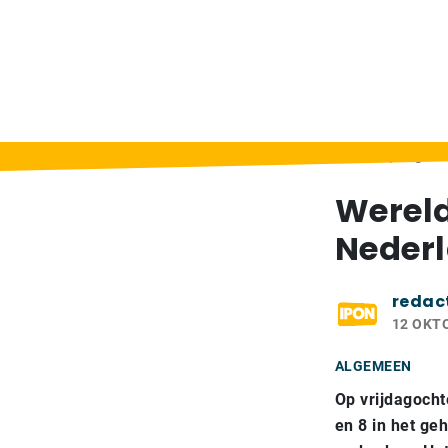
Home
>
Berichten
>
Wereldrecord progra
Werel
Nederl
redac
12 OKT
ALGEMEEN
Op vrijdagoch
en 8 in het g