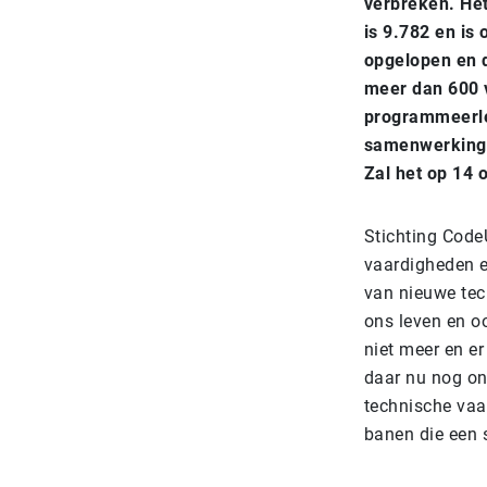
verbreken. Het
is 9.782 en is
opgelopen en d
meer dan 600 v
programmeerles
samenwerking t
Zal het op 14
Stichting Code
vaardigheden e
van nieuwe tec
ons leven en o
niet meer en e
daar nu nog on
technische vaa
banen die een