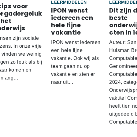
LEERMIDDELEN
LEERMIDDE
tips voor
IPON wenst
Dit zijn 
ergadergeluk
iedereen een
beste
 het
hele fijne
onderwi
nderwijs
vakantie
cten in i
nsen zijn sociale
IPON wenst iedereen
Auteur: San
ens. In onze vrije
een hele fijne
Hulsman Br
d vinden we weinig
vakantie. Ook wij als
Computabl
gen zo leuk als bij
team gaan nu op
Genominee
kaar komen en
vakantie en zien er
Computable
enlang…
naar uit…
2024, categ
Onderwijspro
vaktitel Co
heeft tien n
uitgedeeld 
Computabl