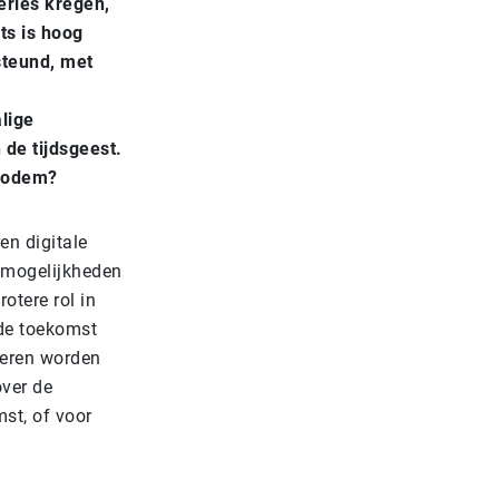
erles kregen,
ts is hoog
steund, met
lige
 de tijdsgeest.
 bodem?
en digitale
e mogelijkheden
otere rol in
 de toekomst
deren worden
ver de
st, of voor