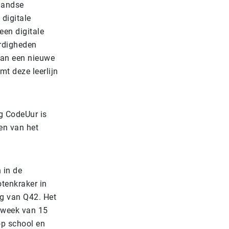
rlandse
digitale
een digitale
ardigheden
aan een nieuwe
mt deze leerlijn
ng CodeUur is
en van het
 in de
tenkraker in
g van Q42. Het
 week van 15
op school en