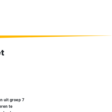
t
 uit groep 7
eren te