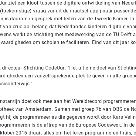
Uur ziet een kloof tussen de digitale ontwikkeling van Nede
 (toekomstige) vraag vanuit de maatschappij naar passende 
n is daarom in gesprek met leden van de Tweede Kamer. In 
t van cruciaal belang dat Nederlandse kinderen digitale va
evens werkt de stichting met medewerking van de TU Delft 
le vaardigheden om scholen te faciliteren. Eind van dit jaar ko
, directeur Stichting CodeUur: “Het ultieme doel van Stichti
ardigheden een vanzelfsprekende plek te geven in alle groep
sisonderwijs.”
onstantijn doet ook mee aan het Wereldrecord programmeren
iotheek van Amsterdam. Samen met groep 7b van OBS de No
t hij de programmeerles die gegeven wordt door Kars Velin
rogrammeren is de aftrap van de Europese Codeweek. In de
oktober 2016 draait alles om het leren programmeren thuis, 