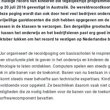
 huidige record van kinderen die tegelijkertijd programme
 op 20 juli 2016 gevestigd in Australië. De wereldrecordkoor
eze poging wordt dan ook door heel veel bedrijven onder
rijwillige gastdocenten die zich hebben opgegeven om de
sen in de klassen te verzorgen. Een dergelijke grootscha
ussen het onderwijs en het bedrijfsleven past erg goed in
 oktober lukken om het record te vestigen op Nederlandse
Uur organiseert de recordpoging om basisscholen te inspirer
en structurele plek te geven in het onderwijs en kinderen d
hnologie te laten ontdekken. Computers spelen een steeds gr
ok in alle banen van de toekomst. Banen van nu bestaan in
r komt steeds meer behoefte aan technische expertises. Kin
voldoende voor opgeleid. Ze beschikken daarom vaak niet o
rdigheden die ze nodig hebben voor de banen van de toekom
 softwarecomponent bevatten.