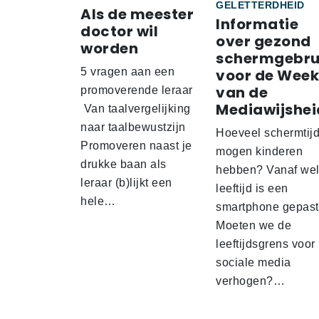
GELETTERDHEID
Als de meester
Informatie
doctor wil
over gezond
worden
schermgebru
5 vragen aan een
voor de Week
van de
promoverende leraar
Mediawijshei
Van taalvergelijking
naar taalbewustzijn
Hoeveel schermtij
Promoveren naast je
mogen kinderen
drukke baan als
hebben? Vanaf we
leraar (b)lijkt een
leeftijd is een
hele…
smartphone gepas
Moeten we de
leeftijdsgrens voor
sociale media
verhogen?…