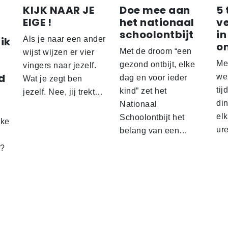
KIJK NAAR JE
Doe mee aan
5 
EIGE !
het nationaal
v
schoolontbijt
in
ik
Als je naar een ander
o
Met de droom “een
wijst wijzen er vier
Me
gezond ontbijt, elke
vingers naar jezelf.
d
wez
dag en voor ieder
Wat je zegt ben
tij
kind” zet het
jezelf. Nee, jij trekt…
d
din
Nationaal
el
Schoolontbijt het
lke
ur
belang van een…
t?