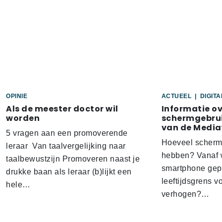
OPINIE
ACTUEEL
|
DIGIT
Als de meester doctor wil
Informatie o
worden
schermgebrui
van de Media
5 vragen aan een promoverende
Hoeveel scherm
leraar Van taalvergelijking naar
hebben? Vanaf w
taalbewustzijn Promoveren naast je
smartphone gep
drukke baan als leraar (b)lijkt een
leeftijdsgrens v
hele…
verhogen?…