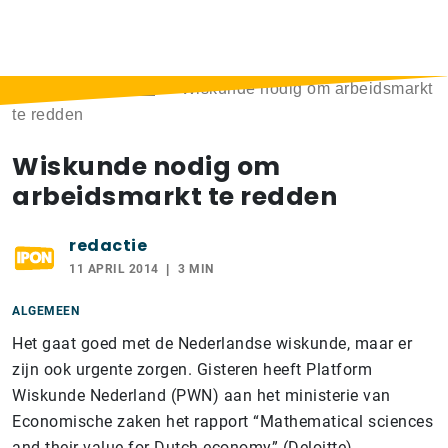
Home
>
Berichten
>
Wiskunde nodig om arbeidsmarkt
te redden
Wiskunde nodig om
arbeidsmarkt te redden
redactie
11 APRIL 2014
3 MIN
ALGEMEEN
Het gaat goed met de Nederlandse wiskunde, maar er
zijn ook urgente zorgen. Gisteren heeft Platform
Wiskunde Nederland (PWN) aan het ministerie van
Economische zaken het rapport “Mathematical sciences
and their value for Dutch economy” (Deloitte)