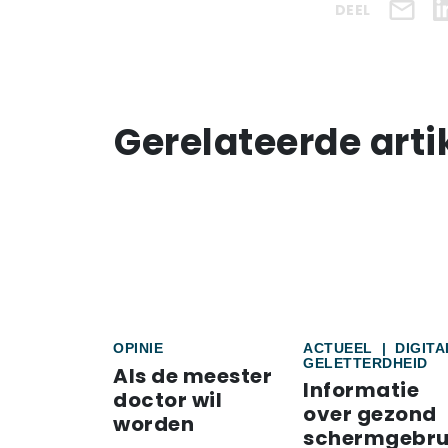
DEEL
Gerelateerde arti
OPINIE
ACTUEEL
|
DIGITA
GELETTERDHEID
Als de meester
Informatie
doctor wil
over gezond
worden
schermgebru