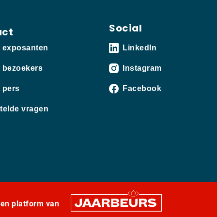
Social
act
t exposanten
LinkedIn
 bezoekers
Instagram
 pers
Facebook
telde vragen
een platform van