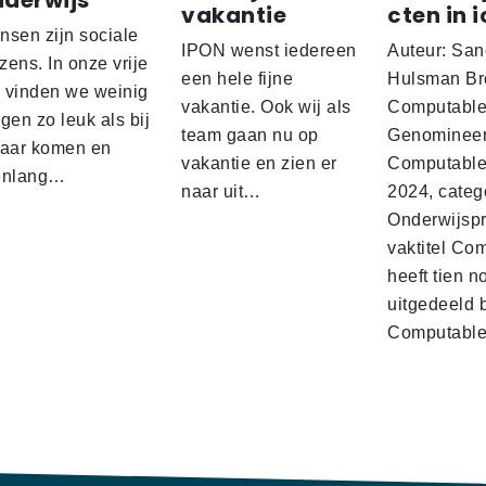
nderwijs
vakantie
cten in i
nsen zijn sociale
IPON wenst iedereen
Auteur: San
ens. In onze vrije
een hele fijne
Hulsman Br
d vinden we weinig
vakantie. Ook wij als
Computabl
gen zo leuk als bij
team gaan nu op
Genominee
kaar komen en
vakantie en zien er
Computable
enlang…
naar uit…
2024, categ
Onderwijspro
vaktitel Co
heeft tien n
uitgedeeld 
Computabl