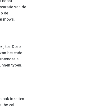
t naast
nstratie van de
Op de
dershows.
kijker. Deze
s van bekende
rotendeels
unnen typen.
s ook inzetten
tube zal