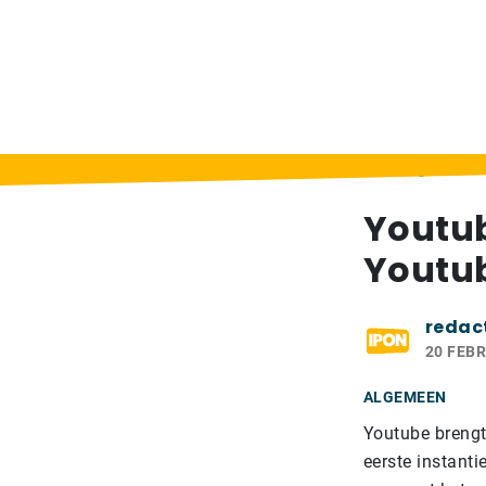
Home
>
Berichten
>
Youtube brengt maand
Youtu
Youtub
redac
20 FEBR
ALGEMEEN
Youtube brengt
eerste instanti