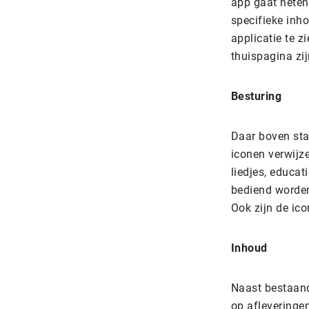
app gaat heten
specifieke inh
applicatie te z
thuispagina zij
Besturing
Daar boven staa
iconen verwijz
liedjes, educa
bediend worden
Ook zijn de ico
Inhoud
Naast bestaande
op afleveringe