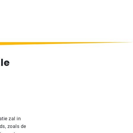
le
tie zal in
ds, zoals de