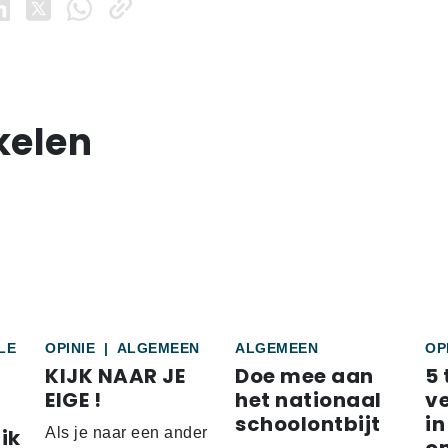
kelen
LE
OPINIE
|
ALGEMEEN
ALGEMEEN
OP
KIJK NAAR JE
Doe mee aan
5 
EIGE !
het nationaal
v
schoolontbijt
in
ik
Als je naar een ander