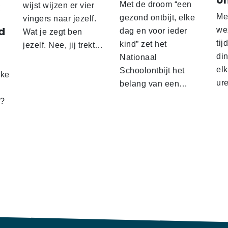
o
Met de droom “een
wijst wijzen er vier
Me
gezond ontbijt, elke
vingers naar jezelf.
d
wez
dag en voor ieder
Wat je zegt ben
tij
kind” zet het
jezelf. Nee, jij trekt…
d
din
Nationaal
el
Schoolontbijt het
lke
ur
belang van een…
t?