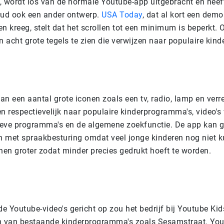
, wordt los van de normale Youtube-app uitgebracht en heef
oud ook een ander ontwerp.
USA Today
, dat al kort een demo
ien kreeg, stelt dat het scrollen tot een minimum is beperkt. 
n acht grote tegels te zien die verwijzen naar populaire kin
n een aantal grote iconen zoals een tv, radio, lamp en verre
en respectievelijk naar populaire kinderprogramma's, video'
tieve programma's en de algemene zoekfunctie.
De app kan g
 met spraakbesturing omdat veel jonge kinderen nog niet k
nen groter zodat minder precies gedrukt hoeft te worden.
 Youtube-video's gericht op zou het bedrijf bij Youtube Kid
n van bestaande kinderprogramma's zoals Sesamstraat.
You