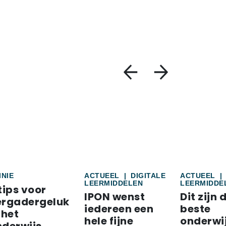
INIE
ACTUEEL
|
DIGITALE
ACTUEEL
|
LEERMIDDELEN
LEERMIDDE
tips voor
IPON wenst
Dit zijn 
ergadergeluk
iedereen een
beste
 het
hele fijne
onderwi