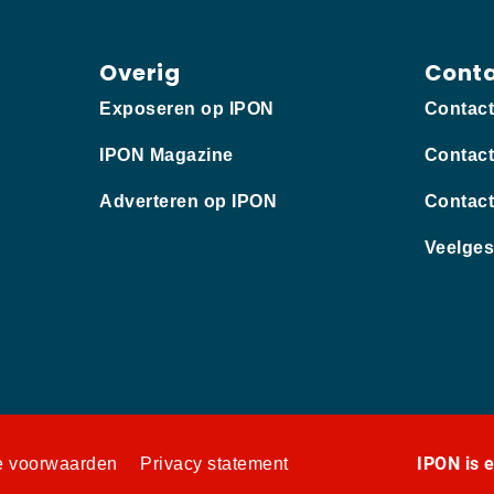
Overig
Cont
Exposeren op IPON
Contac
IPON Magazine
Contact
Adverteren op IPON
Contact
Veelges
IPON is 
 voorwaarden
Privacy statement