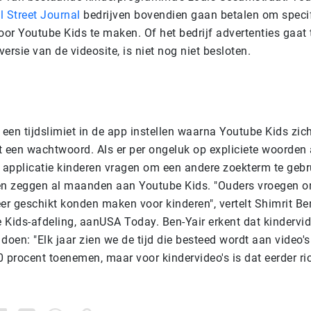
l Street Journal
bedrijven bovendien gaan betalen om speci
or Youtube Kids te maken. Of het bedrijf advertenties gaat 
ersie van de videosite, is niet nog niet besloten.
een tijdslimiet in de app instellen waarna Youtube Kids zic
t een wachtwoord. Als er per ongeluk op expliciete woorden a
e applicatie kinderen vragen om een andere zoekterm te geb
en zeggen al maanden aan Youtube Kids. "Ouders vroegen o
r geschikt konden maken voor kinderen", vertelt Shimrit Ben
 Kids-afdeling, aanUSA Today.
Ben-Yair erkent dat kindervid
doen: "Elk jaar zien we de tijd die besteed wordt aan video'
 procent toenemen, maar voor kindervideo's is dat eerder ri