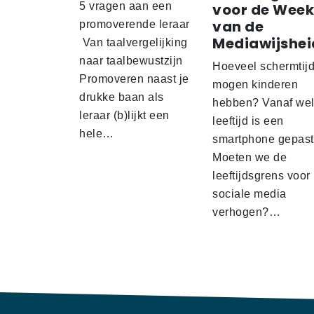
5 vragen aan een
voor de Week
van de
promoverende leraar
Mediawijshei
Van taalvergelijking
naar taalbewustzijn
Hoeveel schermtij
Promoveren naast je
mogen kinderen
drukke baan als
hebben? Vanaf we
leraar (b)lijkt een
leeftijd is een
hele…
smartphone gepas
Moeten we de
leeftijdsgrens voor
sociale media
verhogen?…