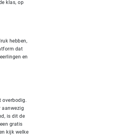
de klas, op
druk hebben,
atform dat
eerlingen en
t overbodig.
er aanwezig
, is dit de
een gratis
en kijk welke