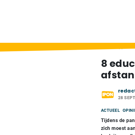
Home
>
Berichten
>
8 educatieve apps voo
8 educ
afsta
redac
28 SEP
ACTUEEL
OPINI
Tijdens de pa
zich moest aan