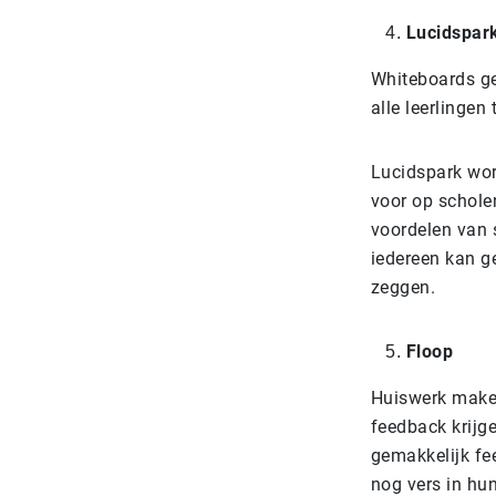
Lucidspar
Whiteboards ge
alle leerlingen
Lucidspark wor
voor op scholen
voordelen van
iedereen kan ge
zeggen.
Floop
Huiswerk maken
feedback krijg
gemakkelijk fee
nog vers in hu