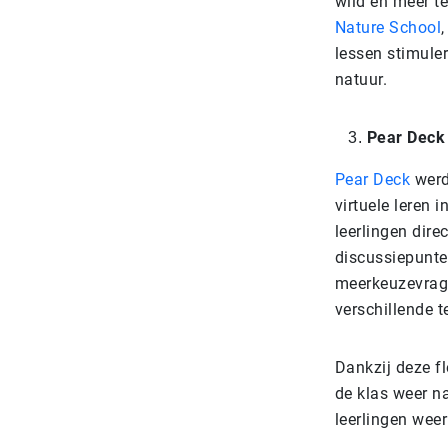
wild en meer t
Nature School
lessen stimule
natuur.
Pear Deck
Pear Deck
werd
virtuele leren 
leerlingen dire
discussiepunte
meerkeuzevrage
verschillende t
Dankzij deze f
de klas weer na
leerlingen weer