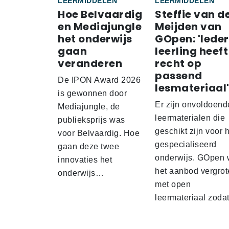
LEERMIDDELEN
LEERMIDDELEN
Hoe Belvaardig
Steffie van d
en Mediajungle
Meijden van
het onderwijs
GOpen: 'Iede
gaan
leerling heeft
veranderen
recht op
passend
De IPON Award 2026
lesmateriaal
is gewonnen door
Er zijn onvoldoend
Mediajungle, de
leermaterialen die
publieksprijs was
geschikt zijn voor 
voor Belvaardig. Hoe
gespecialiseerd
gaan deze twee
onderwijs. GOpen 
innovaties het
het aanbod vergrot
onderwijs…
met open
leermateriaal zod