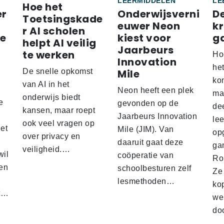
LEERMIDDELEN
LE
Hoe het
er
Onderwijsverni
D
Toetsingskade
euwer Neon
k
r AI scholen
re
kiest voor
g
helpt AI veilig
Jaarbeurs
te werken
Ho
Innovation
he
De snelle opkomst
Mile
ko
'
van AI in het
Neon heeft een plek
ma
onderwijs biedt
e
gevonden op de
de
kansen, maar roept
Jaarbeurs Innovation
lee
ook veel vragen op
het
Mile (JIM). Van
op
over privacy en
daaruit gaat deze
gam
veiligheid.…
wil
coöperatie van
Ro
en
schoolbesturen zelf
Ze
lesmethoden…
ko
at…
we
doo