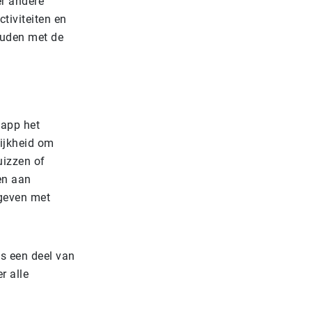
er andere
ctiviteiten en
ouden met de
 app het
lijkheid om
uizzen of
en aan
 geven met
ls een deel van
r alle