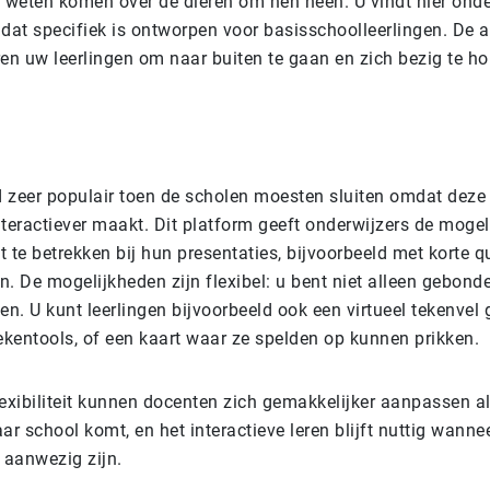
e weten komen over de dieren om hen heen. U vindt hier ond
, dat specifiek is ontworpen voor basisschoolleerlingen. De a
ren uw leerlingen om naar buiten te gaan en zich bezig te h
 zeer populair toen de scholen moesten sluiten omdat deze
interactiever maakt. Dit platform geeft onderwijzers de moge
ct te betrekken bij hun presentaties, bijvoorbeeld met korte q
n. De mogelijkheden zijn flexibel: u bent niet alleen gebond
n. U kunt leerlingen bijvoorbeeld ook een virtueel tekenvel
ekentools, of een kaart waar ze spelden op kunnen prikken.
lexibiliteit kunnen docenten zich gemakkelijker aanpassen a
ar school komt, en het interactieve leren blijft nuttig wannee
 aanwezig zijn.