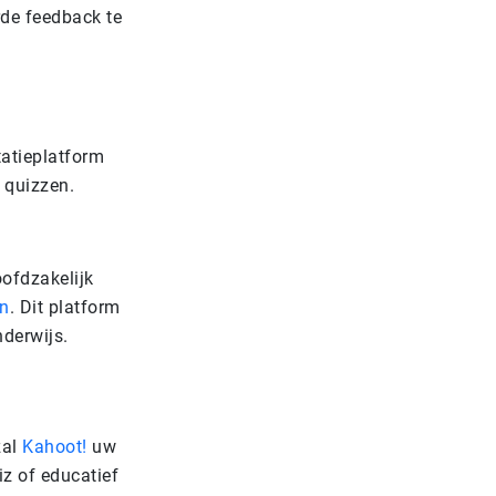
de feedback te
tatieplatform
f quizzen.
ofdzakelijk
en
. Dit platform
nderwijs.
zal
Kahoot!
uw
z of educatief