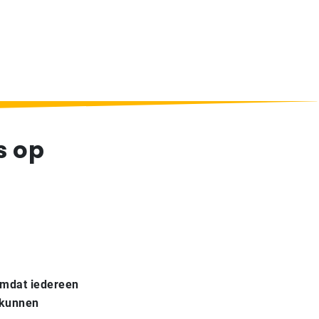
s op
omdat iedereen
 kunnen