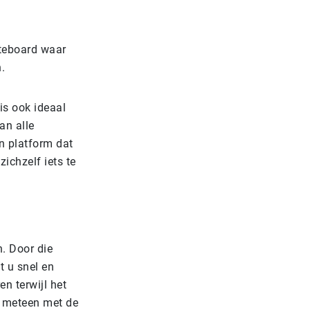
iteboard waar
n.
is ook ideaal
van alle
 platform dat
zichzelf iets te
. Door die
t u snel en
n terwijl het
m meteen met de