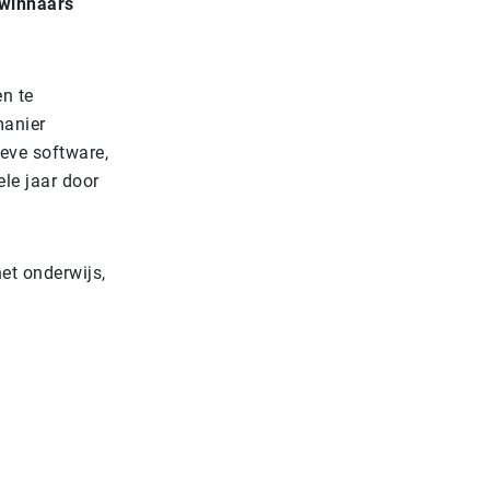
 winnaars
n te
manier
ieve software,
ele jaar door
et onderwijs,