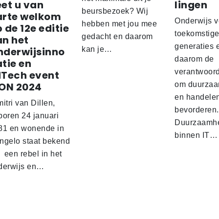
et u van
lingen
beursbezoek? Wij
arte welkom
Onderwijs v
hebben met jou mee
 de 12e editie
toekomstig
gedacht en daarom
an het
generaties 
nderwijsinno
kan je…
daarom de
tie en
verantwoord
dTech event
PON 2024
om duurzaa
en handelen
itri van Dillen,
bevorderen.
boren 24 januari
Duurzaamh
81 en wonende in
binnen IT…
ngelo staat bekend
 een rebel in het
derwijs en…