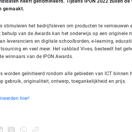
ndidaten heeft genomineerd. Tijdens IPON 2022 zullen de
n gemaakt.
 stimuleren het bedrijfsleven om producten te vernieuwen e
t behulp van de Awards kan het onderwijs op een originele 
n leveranciers en digitale schoolborden, e-learning, educat
utsourcing en veel meer. Het vakblad Vives, besteedt het geh
de winnaars van de IPON Awards.
 worden geïnitieerd rondom alle gebieden van ICT binnen h
p gebruik, originaliteit, ontwerp, toegankelijkheid en prijs.
neerden hier!