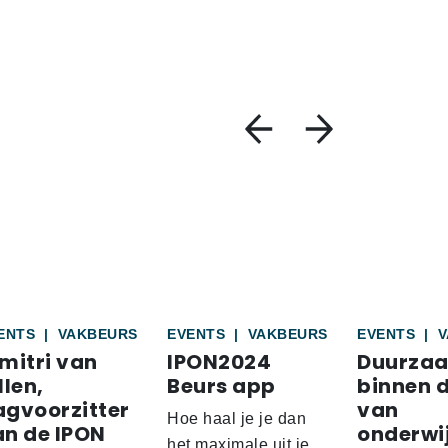
ENTS
|
VAKBEURS
EVENTS
|
VAKBEURS
EVENTS
|
V
mitri van
IPON2024
Duurza
llen,
Beurs app
binnen d
agvoorzitter
van
Hoe haal je je dan
an de IPON
onderwij
het maximale uit je