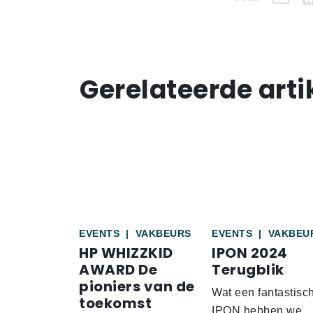
Gerelateerde arti
EVENTS
|
VAKBEURS
EVENTS
|
VAKBEU
HP WHIZZKID
IPON 2024
AWARD De
Terugblik
pioniers van de
Wat een fantastisc
toekomst
IPON hebben we