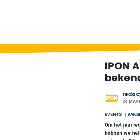
Home
>
Berichten
>
IPON Awards 2022 ge
IPON A
beken
redac
24 MAA
EVENTS
VAKB
Om het jaar wo
hebben we hel