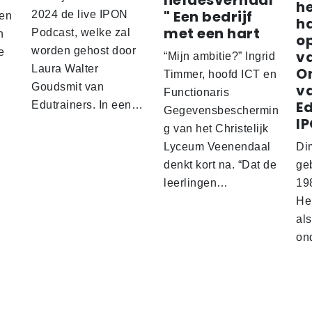
liefdesverhaal
he
" Een bedrijf
2024 de live IPON
ten
h
met een hart
Podcast, welke zal
n
op
worden gehost door
e
v
“Mijn ambitie?” Ingrid
Laura Walter
O
Timmer, hoofd ICT en
Goudsmit van
va
Functionaris
E
Edutrainers. In een…
Gegevensbeschermin
I
g van het Christelijk
Lyceum Veenendaal
Dim
denkt kort na. “Dat de
ge
leerlingen…
19
He
als
on