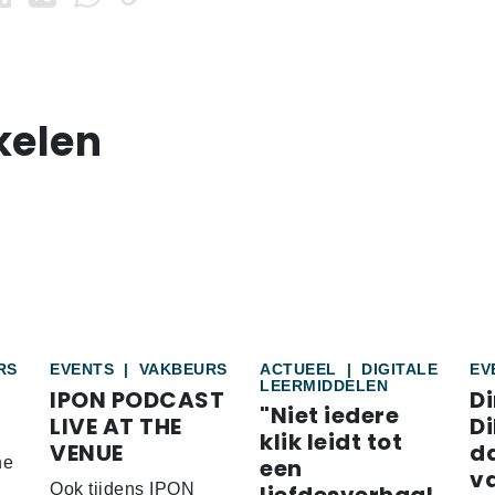
kelen
RS
EVENTS
|
VAKBEURS
ACTUEEL
|
DIGITALE
EV
LEERMIDDELEN
IPON PODCAST
Di
"Niet iedere
LIVE AT THE
Di
klik leidt tot
VENUE
d
he
een
v
Ook tijdens IPON