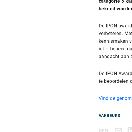
categorie 3 ka
bekend worde
De IPON awards
verbeteren. Me
kennismaken va
ict – beheer, o
aandacht aan 
De IPON Awards
te beoordelen o
Vind de genomi
VAKBEURS
DEEL