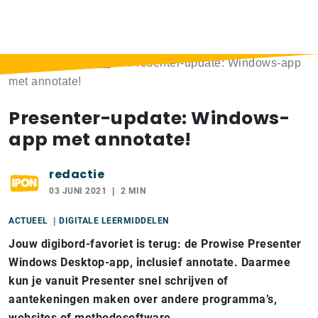
Home
>
Berichten
>
Presenter-update: Windows-app
met annotate!
Presenter-update: Windows-
app met annotate!
redactie
03 JUNI 2021
2 MIN
ACTUEEL
DIGITALE LEERMIDDELEN
Jouw digibord-favoriet is terug: de Prowise Presenter
Windows Desktop-app, inclusief annotate. Daarmee
kun je vanuit Presenter snel schrijven of
aantekeningen maken over andere programma’s,
websites of methodesoftware.