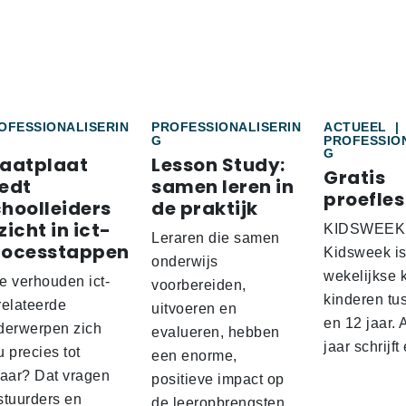
OFESSIONALISERIN
PROFESSIONALISERIN
ACTUEEL
|
G
PROFESSIO
G
raatplaat
Lesson Study:
Gratis
edt
samen leren in
proefles
hoolleiders
de praktijk
zicht in ict-
KIDSWEEK
Leraren die samen
rocesstappen
Kidsweek i
onderwijs
wekelijkse 
e verhouden ict-
voorbereiden,
kinderen tu
relateerde
uitvoeren en
en 12 jaar. 
derwerpen zich
evalueren, hebben
jaar schrijf
 precies tot
een enorme,
kaar? Dat vragen
positieve impact op
stuurders en
de leeropbrengsten