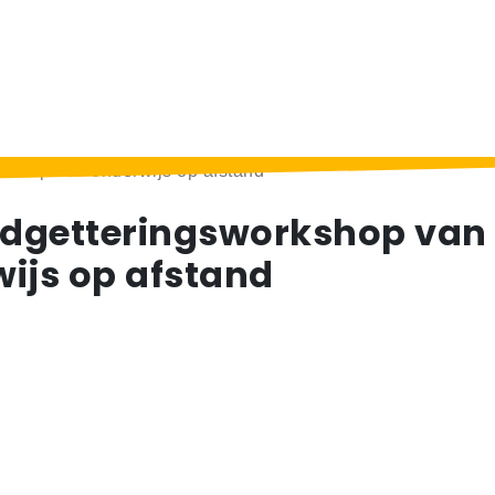
rkshop van onderwijs op afstand
udgetteringsworkshop van
ijs op afstand