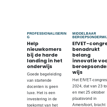
PROFESSIONALISERIN
MIDDELBAAR
G
BEROEPSONDERWI
Help
EfVET-congr
nieuwkomers
benadrukt
bij de harde
belang
landing in het
innovatie vo
onderwijs
beroepsonde
wijs
Goede begeleiding
Het EfVET-congre
van startende
2024, dat van 23 to
docenten is geen
en met 25 oktober
luxe. Het is een
plaatsvond in
investering in de
Amersfoort, bracht
toekomst van het