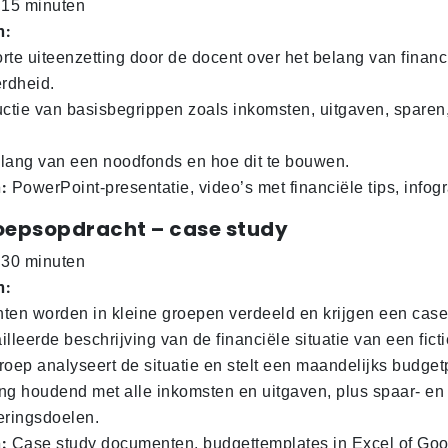
15 minuten
n:
rte uiteenzetting door de docent over het belang van financ
erdheid.
uctie van basisbegrippen zoals inkomsten, uitgaven, sparen,
lang van een noodfonds en hoe dit te bouwen.
:
PowerPoint-presentatie, video’s met financiële tips, infog
roepsopdracht – case study
30 minuten
n:
ten worden in kleine groepen verdeeld en krijgen een case
illeerde beschrijving van de financiële situatie van een fict
roep analyseert de situatie en stelt een maandelijks budget
ng houdend met alle inkomsten en uitgaven, plus spaar- en
eringsdoelen.
:
Case study documenten, budgettemplates in Excel of Goo