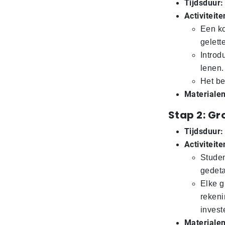
Tijdsduur:
Activiteite
Een ko
gelett
Introd
lenen.
Het be
Materialen
Stap 2: G
Tijdsduur:
Activiteite
Studen
gedeta
Elke g
rekeni
invest
Materialen