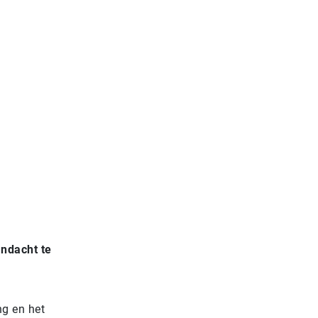
andacht te
ng en het