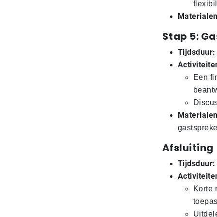
flexib
Materialen
Stap 5: Ga
Tijdsduur:
Activiteite
Een fi
beantw
Discus
Materialen
gastspreke
Afsluiting
Tijdsduur:
Activiteite
Korte 
toepas
Uitdel