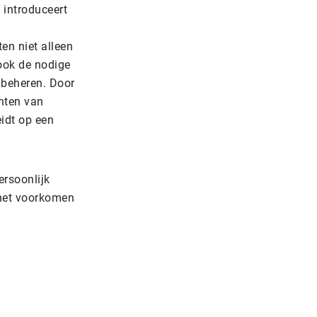
 introduceert
en niet alleen
ook de nodige
 beheren. Door
hten van
idt op een
rsoonlijk
 het voorkomen