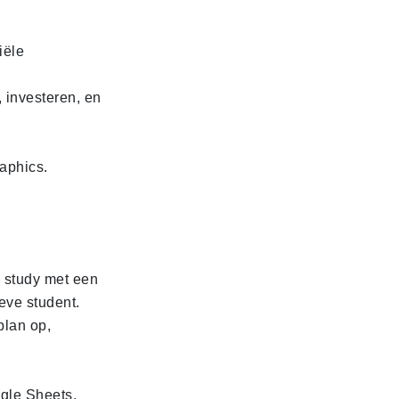
iële
 investeren, en
raphics.
 study met een
ieve student.
plan op,
gle Sheets,