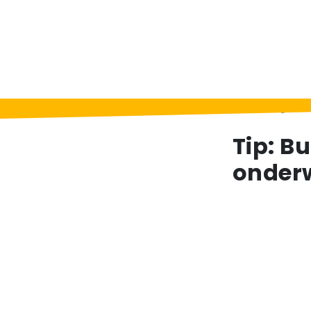
Home
>
Berichten
>
Tip: Budgetteringswo
Tip: B
onderw