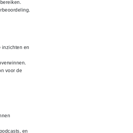
 bereiken.
erbeoordeling.
 inzichten en
 overwinnen.
on voor de
unnen
 podcasts, en