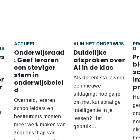
ACTUEEL
AI IN HET ONDERWIJS
PR
JS
G
Onderwijsraad
Duidelijke
es
P
: Geef leraren
afspraken over
bi
een steviger
AI in de klas
sc
stem in
or
Als docent sta je voor
in
onderwijsbelei
r
p
een nieuwe
d
uitdaging: hoe ga je
Ho
Overheid, leraren,
om met kunstmatige
s
ge
schoolleiders en
intelligentie in je
t
on
bestuurders moeten
lessen? Het
nou
meer werk maken van
gebruik…
el
zeggenschap van
be