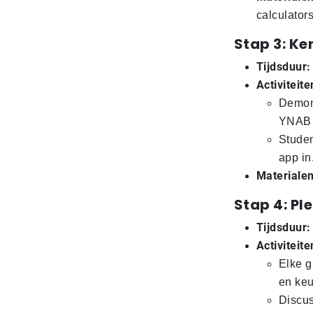
calculators
Stap 3: K
Tijdsduur:
Activiteite
Demons
YNAB 
Studen
app in
Materialen
Stap 4: Pl
Tijdsduur:
Activiteite
Elke g
en keu
Discus