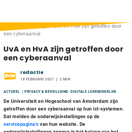
Home
>
Berichten
>
UvA en HvA zijn getroffen door
een cyberaanval
UvA en HvA zijn getroffen door
een cyberaanval
redactie
18 FEBRUARI 2021
2 MIN
ACTUEEL
PRIVACY & BEVEILIGING
DIGITALE LEERMIDDELEN
De Universiteit en Hogeschool van Amsterdam zijn
getroffen door een cyberaanval op hun ict-systemen.
Dat melden de onderwijsinstellingen op de
servicepagina’s
van hun website. De
onderwijsinstellingen zeggen in het belang van het