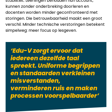
stabiliteit. Leerlingen behouden hun account,
kunnen zonder onderbreking doorleren en
docenten worden minder geconfronteerd met
storingen. Die betrouwbaarheid maakt een groot
verschil. Minder technische verstoringen betekent
simpelweg: meer focus op lesgeven.
‘Edu-V zorgt ervoor dat
iedereen dezelfde taal
spreekt. Uniforme begrippen
en standaarden verkleinen
misverstanden,
verminderen ruis en maken
processen voorspelbaarder’