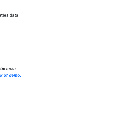
aties data
atie meer
ek of demo.