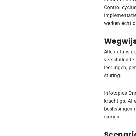
Control cyclu
implementatie
werken écht o
Wegwijs
Alle data is e
verschillende
leerlingen, pe
sturing.
Infotopics On
krachtigs. All
beslissingen 
samen.
Scenario