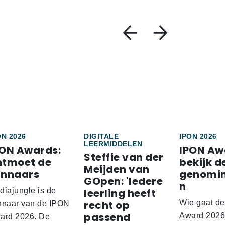
ON 2026
DIGITALE
IPON 2026
LEERMIDDELEN
PON Awards:
IPON Aw
Steffie van der
ntmoet de
bekijk d
Meijden van
innaars
genomi
GOpen: 'Iedere
n
diajungle is de
leerling heeft
recht op
Wie gaat d
nnaar van de IPON
passend
Award 2026
ard 2026. De