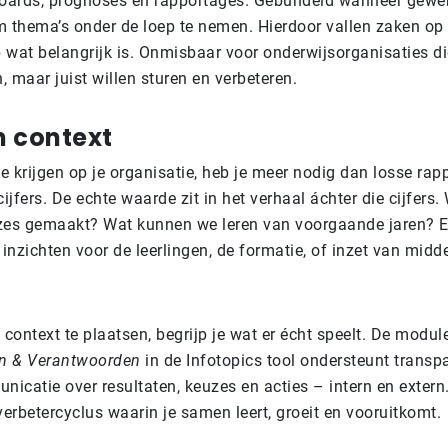
oards, prognoses en rapportages. Gebundeld wanneer gewe
om thema’s onder de loep te nemen. Hierdoor vallen zaken op
op wat belangrijk is. Onmisbaar voor onderwijsorganisaties di
, maar juist willen sturen en verbeteren.
in context
e krijgen op je organisatie, heb je meer nodig dan losse rap
ijfers. De echte waarde zit in het verhaal áchter die cijfers
zes gemaakt? Wat kunnen we leren van voorgaande jaren? 
inzichten voor de leerlingen, de formatie, of inzet van midd
n context te plaatsen, begrijp je wat er écht speelt. De modul
 & Verantwoorden
in de Infotopics tool ondersteunt transp
icatie over resultaten, keuzes en acties – intern en extern
erbetercyclus waarin je samen leert, groeit en vooruitkomt.