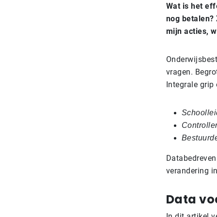
Wat is het ef
nog betalen? 
mijn acties, 
Onderwijsbest
vragen. Begro
Integrale grip
Schoollei
Controlle
Bestuurd
Databedreven 
verandering i
Data vo
In dit artike