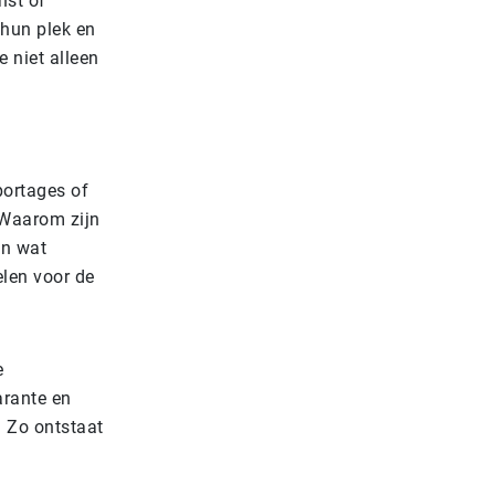
nst of
 hun plek en
e niet alleen
portages of
. Waarom zijn
En wat
elen voor de
e
arante en
. Zo ontstaat