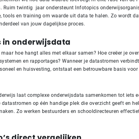
s. Ruim twintig jaar ondersteunt Infotopics onderwijsorgani
, tools en training om waarde uit data te halen. Zo wordt d
nderdeel van jouw dagelijkse proces.
 in onderwijsdata
r, maar hoe hangt alles met elkaar samen? Hoe creëer je ove
 systemen en rapportages? Wanneer je datastromen verbindt
rsoneel en huisvesting, ontstaat een betrouwbare basis voor 
derwijs laat complexe onderwijsdata samenkomen tot iets 
e datastromen op één handige plek die overzicht geeft en he
maken. Zo werken bestuurders en schooldirecteuren effectief
’s direct vergelijken