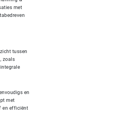
saties met
atabedreven
rzicht tussen
, zoals
integrale
eenvoudigs en
lpt met
 en efficiënt