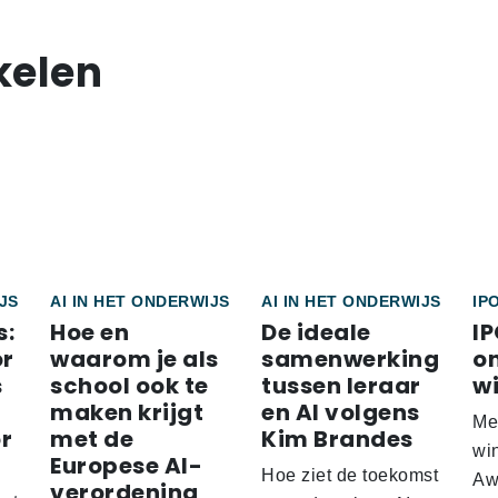
kelen
JS
AI IN HET ONDERWIJS
AI IN HET ONDERWIJS
IP
s:
Hoe en
De ideale
I
or
waarom je als
samenwerking
o
s
school ook te
tussen leraar
w
maken krijgt
en AI volgens
Me
r
met de
Kim Brandes
wi
Europese AI-
Hoe ziet de toekomst
Aw
verordening