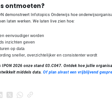
ons ontmoeten?
ON demonstreert Infotopics Onderwijs hoe onderwijsorganis
nen laten werken. We laten live zien hoe
:
gen eenvoudiger worden
ds inzichten geven
turen op data
rding sneller, overzichtelijker en consistenter wordt
ns IPON 2026 onze stand
03.C047
.
Ontdek hoe jullie organis
ntwikkelt middels data.
Of plan alvast een vrijblijvend gespr