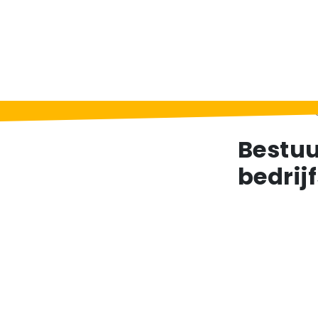
Home
>
Berichten
>
Bestuurders en data: g
Bestuu
bedrij