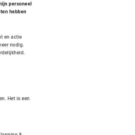
mijn personeel
cten hebben
t en actie
neer nodig.
rdelijkheid.
n. Het is een
Planning &