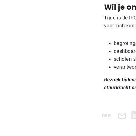
Wil je 
Tijdens de IP
voor zich kun
begrotin
dashboar
scholen s
verantwoo
Bezoek tijde
stuurkracht o
DEEL