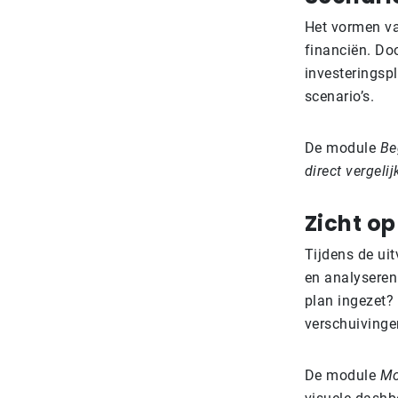
Het vormen va
financiën. Do
investeringsp
scenario’s.
De module
Be
direct vergeli
Zicht o
Tijdens de uit
en analyseren
plan ingezet?
verschuivingen
De module
Mo