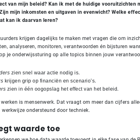
fect van mijn beleid? Kan ik met de huidige vooruitzichten 
Zijn mijn inkomsten en uitgaven in evenwicht? Welke effe
wat kan ik daarvan leren?
uurders krijgen dagelijks te maken met vragen die om inzich
ten, analyseren, monitoren, verantwoorden én bijsturen wan
 op je onderwijssturing op alle topics binnen jouw verantwoo
ders
zien snel waar actie nodig is.
rs
krijgen grip op financiën en scenario’s.
ers
zien in één oogopslag het effect van het beleid.
werken is mensenwerk. Dat vraagt om meer dan cijfers allee
n werkwijze ondersteund door techniek.
egt waarde toe
l verkennen we hoe data waarde toevoegt in elke fase van de 