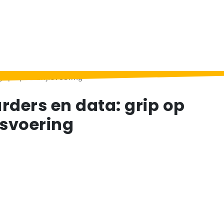
rip op bedrijfsvoering
rders en data: grip op
fsvoering