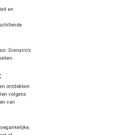
eit en
schillende
uur.
Scenario’s
maken.
t
ngen ontdekken
len volgens
ten van
toegankelijke,