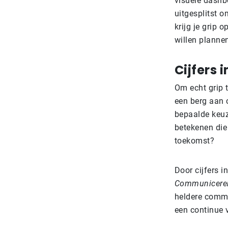
visuele dashb
uitgesplitst 
krijg je grip 
willen plannen
Cijfers 
Om echt grip t
een berg aan c
bepaalde keu
betekenen die 
toekomst?
Door cijfers i
Communiceren
heldere commun
een continue v