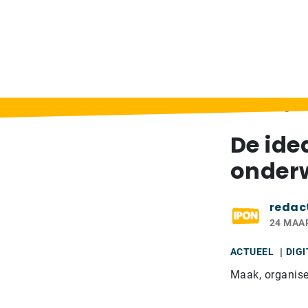
Home
>
Berichten
>
De ideale leeromgevi
De ide
onderw
redac
24 MAA
ACTUEEL
DIG
Maak, organisee