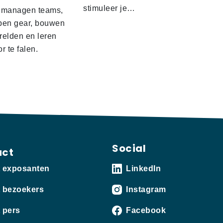
stimuleer je…
 managen teams,
pen gear, bouwen
relden en leren
r te falen.
Social
act
t exposanten
LinkedIn
 bezoekers
Instagram
 pers
Facebook