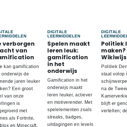
GITALE
DIGITALE
DIGITALE
ERMIDDELEN
LEERMIDDELEN
LEERMIDDE
e verborgen
Spelen maakt
Politiek 
racht van
leren leuk:
maken?
amification
gamification
Wikiwijs
in het
e kan gamification
Politiek De
onderwijs
t onderwijs de
staat volop 
Gamification in het
mende jaren leuker
schijnwerpe
onderwijs maakt
ken? Een groot
na de Twee
leren leuker, actiever
el van onze
Kamerverki
en motiverender. Met
rlingen is
blijft er gen
spelelementen zoals
gegroeid met
vertellen; 
streaks, badges,
es als Fortnite,
uitdagingen en levels
blox en Minecraft.