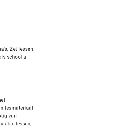
’s. Zet lessen
als school al
met
an lesmateriaal
stig van
maakte lessen,