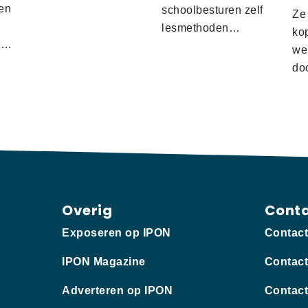
en
schoolbesturen zelf
Ze
lesmethoden…
ko
at…
we
doo
Overig
Cont
Exposeren op IPON
Contac
IPON Magazine
Contact
Adverteren op IPON
Contact