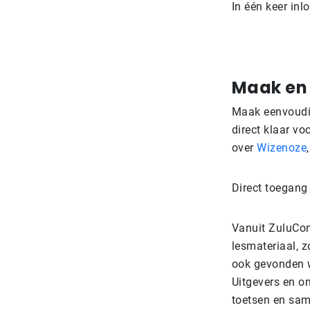
In één keer inl
Maak en 
Maak eenvoudig
direct klaar vo
over
Wizenoze
Direct toegang 
Vanuit ZuluCon
lesmateriaal, 
ook gevonden w
Uitgevers en on
toetsen en same