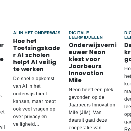
AI IN HET ONDERWIJS
DIGITALE
DI
LEERMIDDELEN
LE
Hoe het
er
Onderwijsverni
D
Toetsingskade
euwer Neon
k
r AI scholen
re
kiest voor
g
helpt AI veilig
Jaarbeurs
te werken
Ho
Innovation
he
De snelle opkomst
Mile
ko
'
van AI in het
Neon heeft een plek
ma
onderwijs biedt
e
gevonden op de
de
kansen, maar roept
Jaarbeurs Innovation
lee
ook veel vragen op
het
Mile (JIM). Van
op
over privacy en
daaruit gaat deze
gam
veiligheid.…
wil
coöperatie van
Ro