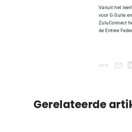
Vanuit het lee
voor G-Suite e
ZuluConnect he
de Entree Feder
DEEL
Gerelateerde arti