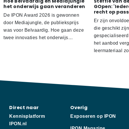
Hoe Belvaardig en Mediajungle
Steffie van d
het onderwijs gaan veranderen
GOpen: 'Ieder
recht op pass
De IPON Award 2026 is gewonnen
Er zijn onvoldo
door Mediajungle, de publieksprijs
die geschikt zij
was voor Belvaardig. Hoe gaan deze
gespecialiseerd
twee innovaties het onderwijs…
het aanbod verg
leermateriaal z
Direct naar
Overig
Kennisplatform
Exposeren op IPON
IPON.nl
IPON Magazine