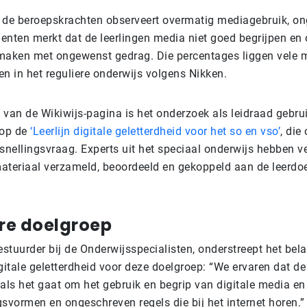
 de beroepskrachten observeert overmatig mediagebruik, ong
enten merkt dat de leerlingen media niet goed begrijpen en
e maken met ongewenst gedrag. Die percentages liggen vele 
gen in het reguliere onderwijs volgens Nikken.
van de Wikiwijs-pagina is het onderzoek als leidraad gebruik
 op de
‘Leerlijn digitale geletterdheid voor het so en vso’
, die
rsnellingsvraag. Experts uit het speciaal onderwijs hebben v
ateriaal verzameld, beoordeeld en gekoppeld aan de leerdoe
re doelgroep
stuurder bij de Onderwijsspecialisten, onderstreept het bel
gitale geletterdheid voor deze doelgroep: “We ervaren dat de
als het gaat om het gebruik en begrip van digitale media en
vormen en ongeschreven regels die bij het internet horen.”