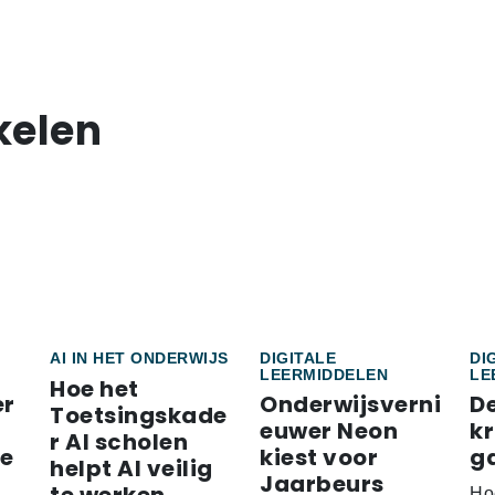
kelen
AI IN HET ONDERWIJS
DIGITALE
DI
LEERMIDDELEN
LE
Hoe het
er
Onderwijsverni
D
Toetsingskade
euwer Neon
k
r AI scholen
re
kiest voor
g
helpt AI veilig
Jaarbeurs
Ho