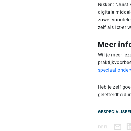
Nikken: “Juist
digitale midde
zowel voordelen
zelf als ict-er
Meer inf
Wil je meer lez
praktijkvoorbe
speciaal onder
Heb je zelf goe
geletterdheid i
GESPECIALISEE
DEEL