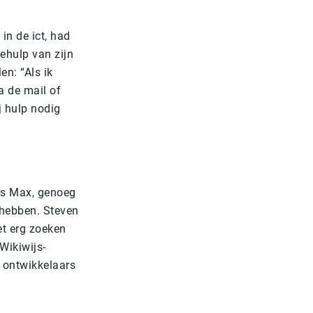
n de ict, had
behulp van zijn
en: “Als ik
a de mail of
j hulp nodig
als Max, genoeg
g hebben. Steven
et erg zoeken
Wikiwijs-
n ontwikkelaars