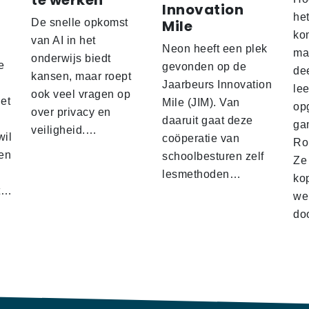
te werken
Innovation
he
De snelle opkomst
Mile
ko
'
van AI in het
Neon heeft een plek
ma
onderwijs biedt
e
gevonden op de
de
kansen, maar roept
Jaarbeurs Innovation
lee
ook veel vragen op
het
Mile (JIM). Van
op
over privacy en
daaruit gaat deze
gam
veiligheid.…
wil
coöperatie van
Ro
en
schoolbesturen zelf
Ze
lesmethoden…
ko
at…
we
doo