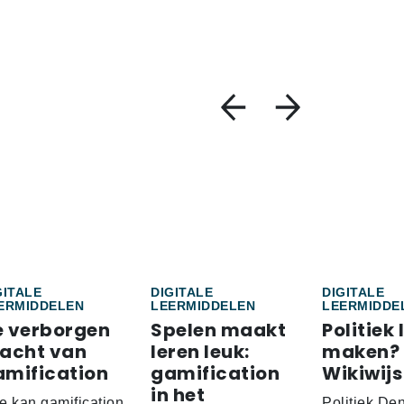
GITALE
DIGITALE
DIGITALE
ERMIDDELEN
LEERMIDDELEN
LEERMIDDE
e verborgen
Spelen maakt
Politiek 
racht van
leren leuk:
maken?
amification
gamification
Wikiwijs
in het
e kan gamification
Politiek De