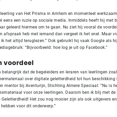
leerling van Het Prisma in Arnhem en momenteel werkzaam i
l eens een ruzie op sociale media. Inmiddels heeft hij met 
ar geleerd hiermee om te gaan. Nu ziet hij vooral de voordel
en afspraak heb met iemand dan vergeet ik het snel. Maar vi
k het altijd teruglezen.” Ook gebruikt hij vaak Google als hi
mediagebruik: “Bijvoorbeeld: hoe log je uit op Facebook.”
en voordeel
a belangrijk dat de begeleiders en leraren van leerlingen zo
eermateriaal over digitale geletterdheid tot hun beschikkin
 en mentor bij Aventurijn, Stichting Almere Speciaal: “Nu is h
esmateriaal voor onze leerlingen. Daarom ben ik blij met de 
 Geletterdheid! Het zou nog mooier zijn als ook uitgevers e
hebben voor dit onderwerp.”