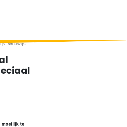
ijs: Wikiwijs
al
peciaal
 moeilijk te