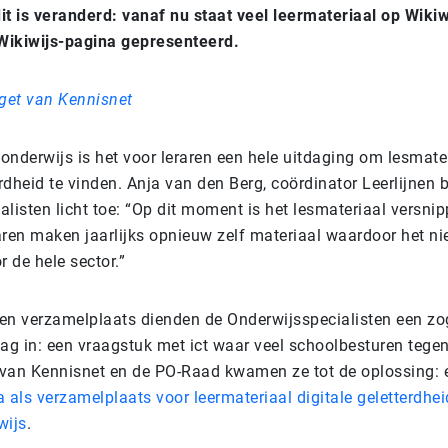
it is veranderd: vanaf nu staat veel leermateriaal op Wiki
Wikiwijs-pagina gepresenteerd.
eget van Kennisnet
 onderwijs is het voor leraren een hele uitdaging om lesmate
erdheid te vinden. Anja van den Berg, coördinator Leerlijnen b
listen licht toe: “Op dit moment is het lesmateriaal versnip
aren maken jaarlijks opnieuw zelf materiaal waardoor het ni
r de hele sector.”
en verzamelplaats dienden de Onderwijsspecialisten een z
aag in: een vraagstuk met ict waar veel schoolbesturen tege
van Kennisnet en de PO-Raad kwamen ze tot de oplossing:
 als verzamelplaats voor leermateriaal digitale geletterdhei
wijs
.