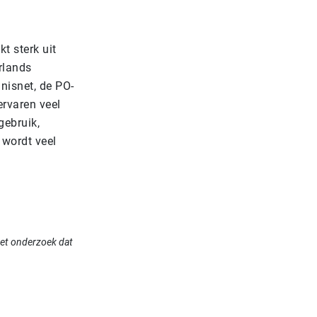
t sterk uit
rlands
nisnet, de PO-
ervaren veel
ebruik,
 wordt veel
 het onderzoek dat