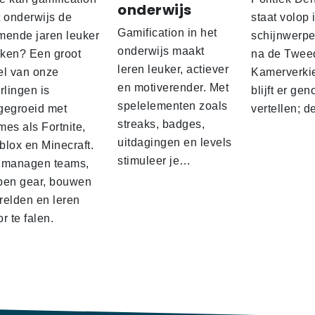
onderwijs
t onderwijs de
staat volop 
Gamification in het
mende jaren leuker
schijnwerpe
onderwijs maakt
ken? Een groot
na de Twee
leren leuker, actiever
el van onze
Kamerverki
en motiverender. Met
rlingen is
blijft er gen
spelelementen zoals
gegroeid met
vertellen; 
streaks, badges,
es als Fortnite,
uitdagingen en levels
blox en Minecraft.
stimuleer je…
 managen teams,
pen gear, bouwen
relden en leren
r te falen.