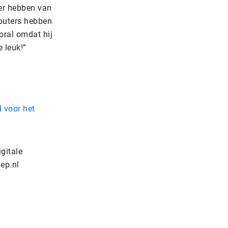
ier hebben van
mputers hebben
oral omdat hij
e leuk!”
d voor het
igitale
ep.nl