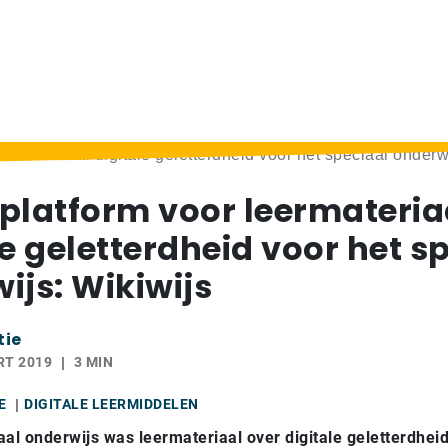
ermateriaal digitale geletterdheid voor het speciaal onderw
platform voor leermateria
le geletterdheid voor het s
ijs: Wikiwijs
tie
RT 2019
3 MIN
E
DIGITALE LEERMIDDELEN
aal onderwijs was leermateriaal over digitale geletterdheid