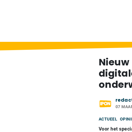
Home
>
Berichten
>
Nieuw platform voor le
Nieuw 
digita
onderw
redac
07 MAA
ACTUEEL
OPINI
Voor het speci