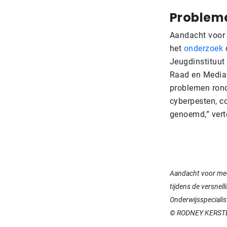
Problem
Aandacht voor m
het
onderzoek
d
Jeugdinstituut
Raad en Mediaw
problemen rond
cyberpesten, c
genoemd,” verte
Aandacht voor media
tijdens de versnel
Onderwijsspeciali
© RODNEY KERST