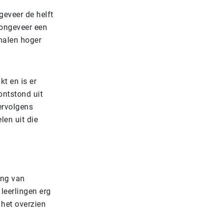
eveer de helft
 ongeveer een
malen hoger
t en is er
 ontstond uit
ervolgens
len uit die
ang van
 leerlingen erg
 het overzien