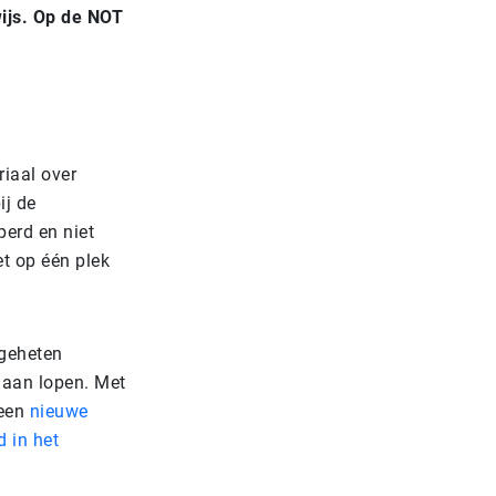
wijs. Op de NOT
riaal over
ij de
perd en niet
et op één plek
ogeheten
naan lopen. Met
 een
nieuwe
d in het