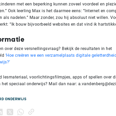
 kinderen met een beperking kunnen zoveel voordeel en plez
len.” Ook leerling Max is het daarmee eens: “Internet en co
 als nadelen.” Maar zonder, zou hij absoluut niet willen. Vo
 werkt: “Ik bouw bijvoorbeeld websites en dat vind ik hartstikk
ormatie
en over deze versnellingsvraag? Bekijk de resultaten in het
eld
‘Hoe creëren we een verzamelplaats digitale geletterdhei
wijs?’
d lesmateriaal, voorlichtingsfilmpjes, apps of spellen over d
n het speciaal onderwijs? Mail dan naar:
a.vandenberg@dezi
RD ONDERWIJS