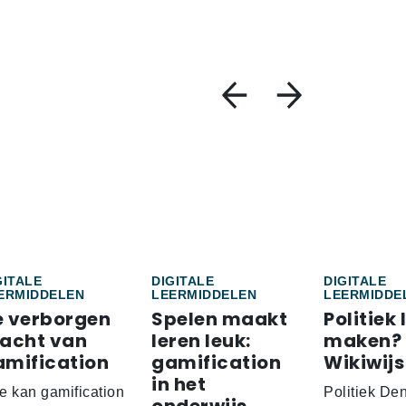
GITALE
DIGITALE
DIGITALE
ERMIDDELEN
LEERMIDDELEN
LEERMIDDE
e verborgen
Spelen maakt
Politiek 
racht van
leren leuk:
maken?
amification
gamification
Wikiwijs
in het
e kan gamification
Politiek De