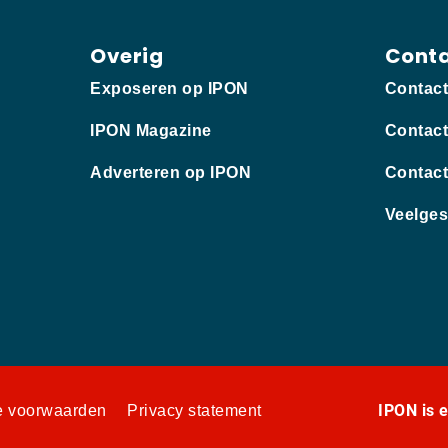
Overig
Cont
Exposeren op IPON
Contac
IPON Magazine
Contact
Adverteren op IPON
Contact
Veelges
IPON is 
 voorwaarden
Privacy statement