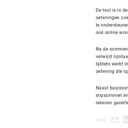
De tool is in d
oefeningen zoe
te ondersteune
ook online wor
Na de sommen 
verwijst opsla
tablets werkt i
oefening die o
Naast basissom
stipsommen en 
rekenen geoefe
DEEL