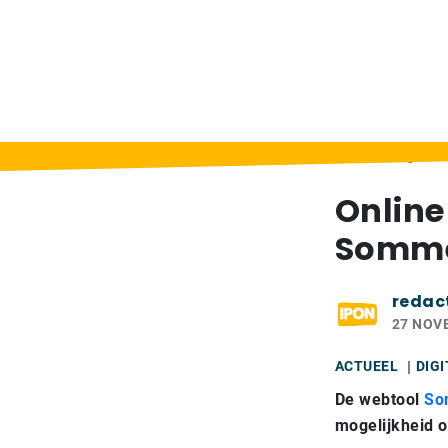
Home
>
Berichten
>
Online sommen gene
Onlin
Somme
redac
27 NOV
ACTUEEL
DIG
De webtool
So
mogelijkheid 