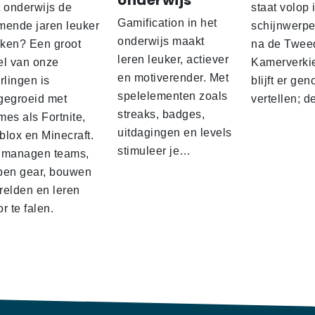
onderwijs
t onderwijs de
staat volop 
Gamification in het
mende jaren leuker
schijnwerpe
onderwijs maakt
ken? Een groot
na de Twee
leren leuker, actiever
el van onze
Kamerverki
en motiverender. Met
rlingen is
blijft er gen
spelelementen zoals
gegroeid met
vertellen; 
streaks, badges,
es als Fortnite,
uitdagingen en levels
blox en Minecraft.
stimuleer je…
 managen teams,
pen gear, bouwen
relden en leren
r te falen.