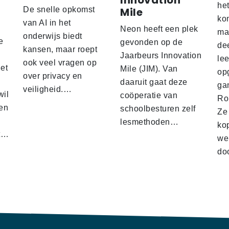
Innovation
he
De snelle opkomst
Mile
ko
'
van AI in het
Neon heeft een plek
ma
onderwijs biedt
e
gevonden op de
de
kansen, maar roept
Jaarbeurs Innovation
lee
ook veel vragen op
het
Mile (JIM). Van
op
over privacy en
daaruit gaat deze
gam
veiligheid.…
wil
coöperatie van
Ro
en
schoolbesturen zelf
Ze
lesmethoden…
ko
at…
we
doo