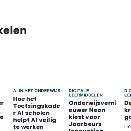
kelen
AI IN HET ONDERWIJS
DIGITALE
DI
LEERMIDDELEN
LE
Hoe het
er
Onderwijsverni
D
Toetsingskade
euwer Neon
k
r AI scholen
re
kiest voor
g
helpt AI veilig
Jaarbeurs
te werken
Ho