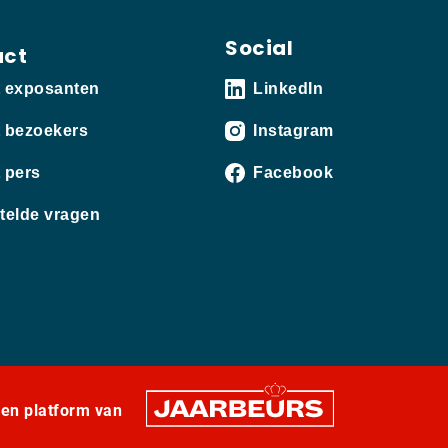
Social
act
t exposanten
LinkedIn
 bezoekers
Instagram
 pers
Facebook
telde vragen
een platform van