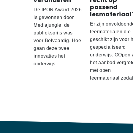
veranderen
recht op
passend
De IPON Award 2026
lesmateriaal
is gewonnen door
Er zijn onvoldoend
Mediajungle, de
leermaterialen die
publieksprijs was
geschikt zijn voor 
voor Belvaardig. Hoe
gespecialiseerd
gaan deze twee
onderwijs. GOpen 
innovaties het
het aanbod vergrot
onderwijs…
met open
leermateriaal zod