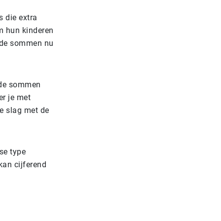
s die extra
m hun kinderen
n de sommen nu
 de sommen
er je met
de slag met de
se type
an cijferend