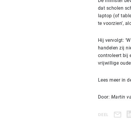
De minister be
dat scholen sc
laptop (of tabl
te voorzien’, a
Hij vervolgt: 
handelen zij ni
controleert bij
vrijwillige oude
Lees meer in d
Door:
Martin v
DEEL