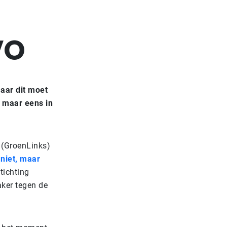
VO
aar dit moet
og maar eens in
 (GroenLinks)
 niet, maar
tichting
aker tegen de