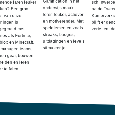
Gamification in het
mende jaren leuker
schijnwerpe
onderwijs maakt
ken? Een groot
na de Twee
leren leuker, actiever
el van onze
Kamerverki
en motiverender. Met
rlingen is
blijft er gen
spelelementen zoals
gegroeid met
vertellen; 
streaks, badges,
es als Fortnite,
uitdagingen en levels
blox en Minecraft.
stimuleer je…
 managen teams,
pen gear, bouwen
relden en leren
r te falen.