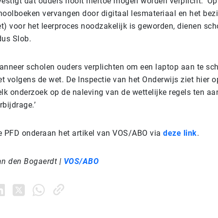
vestigt dat ouders nooit hiertoe mogen worden verplicht. ‘
hoolboeken vervangen door digitaal lesmateriaal en het bezi
et) voor het leerproces noodzakelijk is geworden, dienen scho
ldus Slob.
‘Wanneer scholen ouders verplichten om een laptop aan te sc
et volgens de wet. De Inspectie van het Onderwijs ziet hier o
 elk onderzoek op de naleving van de wettelijke regels ten a
rbijdrage.’
e PFD onderaan het artikel van VOS/ABO via
deze link
.
an den Bogaerdt |
VOS/ABO