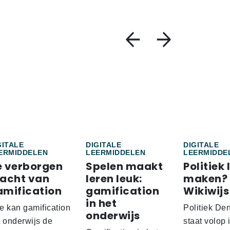
GITALE
DIGITALE
DIGITALE
ERMIDDELEN
LEERMIDDELEN
LEERMIDDE
e verborgen
Spelen maakt
Politiek 
racht van
leren leuk:
maken?
amification
gamification
Wikiwijs
in het
e kan gamification
Politiek De
onderwijs
t onderwijs de
staat volop 