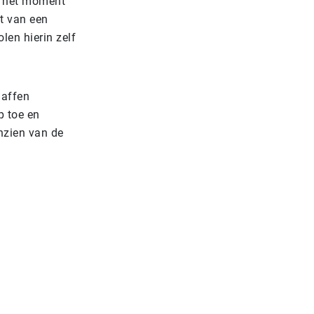
Op het moment
t van een
len hierin zelf
haffen
p toe en
anzien van de