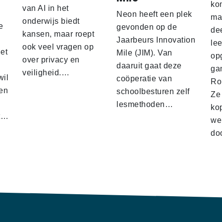
ko
'
van AI in het
Neon heeft een plek
ma
onderwijs biedt
e
gevonden op de
de
kansen, maar roept
Jaarbeurs Innovation
lee
ook veel vragen op
het
Mile (JIM). Van
op
over privacy en
daaruit gaat deze
gam
veiligheid.…
wil
coöperatie van
Ro
en
schoolbesturen zelf
Ze
lesmethoden…
ko
at…
we
doo