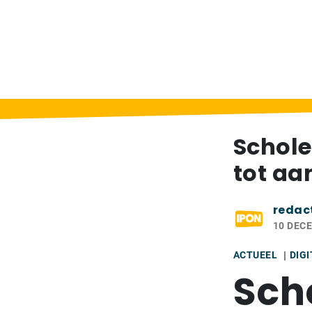
Home
>
Berichten
>
Scholen mogen ouders 
Schole
tot aa
redac
10 DEC
ACTUEEL
DIG
Sch