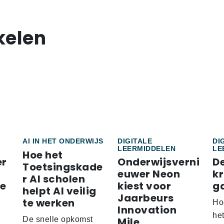
kelen
AI IN HET ONDERWIJS
DIGITALE
DI
LEERMIDDELEN
LE
Hoe het
er
Onderwijsverni
D
Toetsingskade
euwer Neon
k
r AI scholen
re
kiest voor
g
helpt AI veilig
Jaarbeurs
te werken
Ho
Innovation
he
De snelle opkomst
Mile