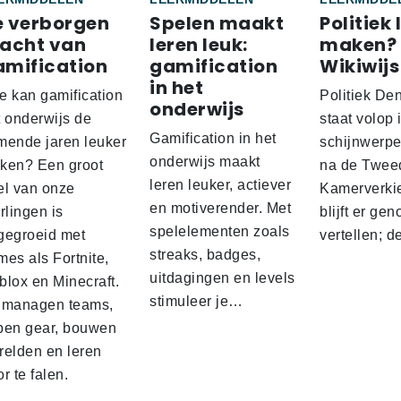
e verborgen
Spelen maakt
Politiek 
racht van
leren leuk:
maken?
amification
gamification
Wikiwijs
in het
e kan gamification
Politiek De
onderwijs
t onderwijs de
staat volop 
Gamification in het
mende jaren leuker
schijnwerpe
onderwijs maakt
ken? Een groot
na de Twee
leren leuker, actiever
el van onze
Kamerverki
en motiverender. Met
rlingen is
blijft er gen
spelelementen zoals
gegroeid met
vertellen; 
streaks, badges,
es als Fortnite,
uitdagingen en levels
blox en Minecraft.
stimuleer je…
 managen teams,
pen gear, bouwen
relden en leren
r te falen.