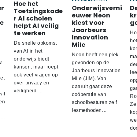
Hoe het
er
Onderwijsverni
D
Toetsingskade
euwer Neon
k
r AI scholen
re
kiest voor
g
helpt AI veilig
Jaarbeurs
te werken
Ho
Innovation
he
De snelle opkomst
Mile
ko
'
van AI in het
Neon heeft een plek
ma
onderwijs biedt
e
gevonden op de
de
kansen, maar roept
Jaarbeurs Innovation
lee
ook veel vragen op
het
Mile (JIM). Van
op
over privacy en
daaruit gaat deze
gam
veiligheid.…
wil
coöperatie van
Ro
en
schoolbesturen zelf
Ze
lesmethoden…
ko
at…
we
doo