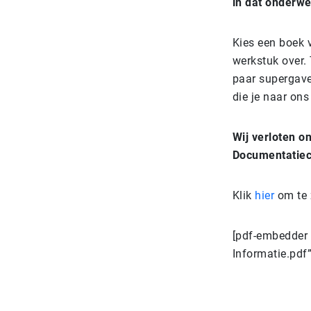
in dat onderwe
Kies een boek 
werkstuk over. 
paar supergave 
die je naar ons
Wij verloten o
Documentatiece
Klik
hier
om te 
[pdf-embedder 
Informatie.pdf”