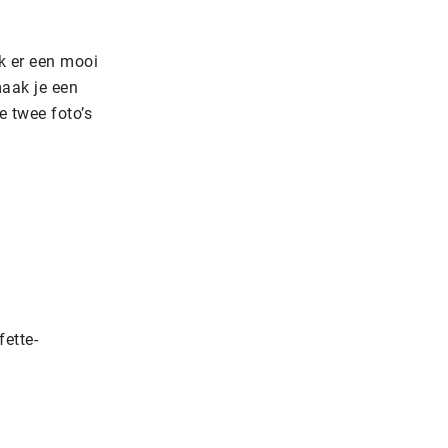
k er een mooi
maak je een
e twee foto’s
ette-