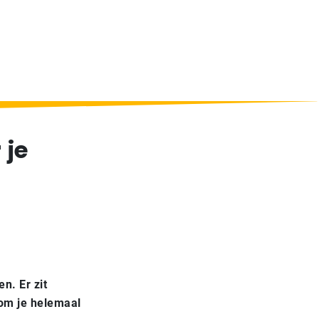
 je
n. Er zit
n om je helemaal