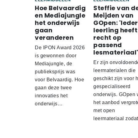
Hoe Belvaardig
Steffie van d
en Mediajungle
Meijden van
het onderwijs
GOpen: 'Iede
gaan
leerling heeft
veranderen
recht op
passend
De IPON Award 2026
lesmateriaal
is gewonnen door
Er zijn onvoldoend
Mediajungle, de
leermaterialen die
publieksprijs was
geschikt zijn voor 
voor Belvaardig. Hoe
gespecialiseerd
gaan deze twee
onderwijs. GOpen 
innovaties het
het aanbod vergrot
onderwijs…
met open
leermateriaal zod