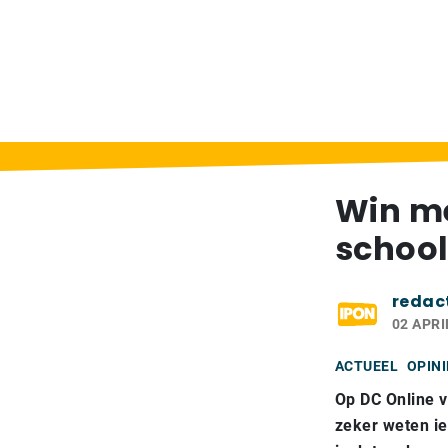
Home
>
Berichten
>
Win met je werkstuk b
Win me
school
redac
02 APRI
ACTUEEL
OPINI
Op DC Online v
zeker weten iet