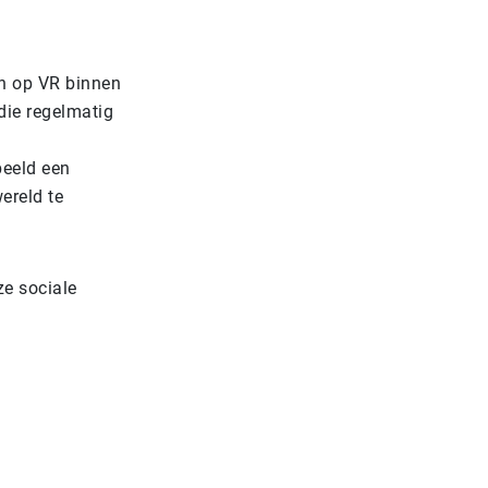
en op VR binnen
die regelmatig
beeld een
ereld te
ze sociale