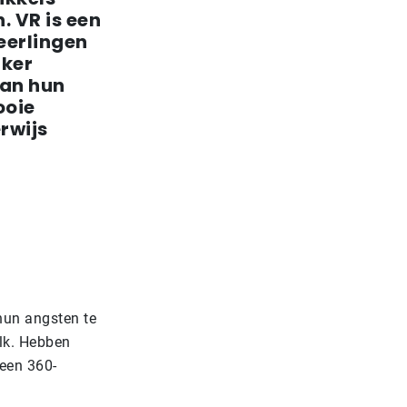
. VR is een
eerlingen
jker
aan hun
ooie
rwijs
 hun angsten te
alk. Hebben
 een 360-