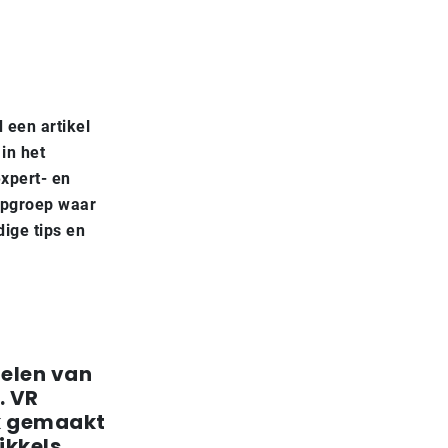
 een artikel
in het
xpert- en
ppgroep waar
ige tips en
delen van
. VR
ik gemaakt
ikkels