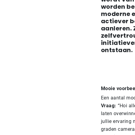
worden bep
moderne en
actiever b
aanleren. 
zelfvertro
initiatiev
ontstaan.
Mooie voorbee
Een aantal moo
Vraag:
“
Hoi al
laten overwinn
jullie ervarin
graden camera 