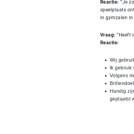
Reactie:
“Je zo
speelplaats on
in gymzalen in
Vraag:
“Heeft 
Reactie:
Wij gebrui
Ik gebruik 
Volgens mij
Brillendoe
Handig zij
geplaatst w