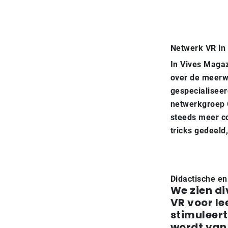
Netwerk VR in 
In Vives Magaz
over de meerwa
gespecialiseer
netwerkgroep 
steeds meer co
tricks gedeeld,
Didactische e
We zien d
VR voor le
stimuleert
wordt van 