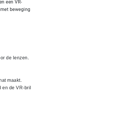
en een VR-
g met beweging
oor de lenzen.
 nat maakt.
 en de VR-bril