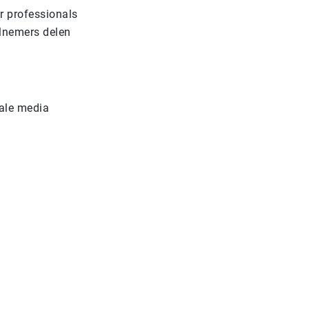
r professionals
elnemers delen
iale media