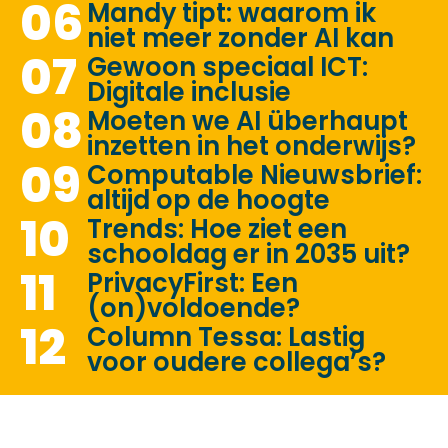
06
Mandy tipt: waarom ik
niet meer zonder AI kan
07
Gewoon speciaal ICT:
Digitale inclusie
08
Moeten we AI überhaupt
inzetten in het onderwijs?
09
Computable Nieuwsbrief:
altijd op de hoogte
10
Trends: Hoe ziet een
schooldag er in 2035 uit?
11
PrivacyFirst: Een
(on)voldoende?
12
Column Tessa: Lastig
voor oudere collega’s?