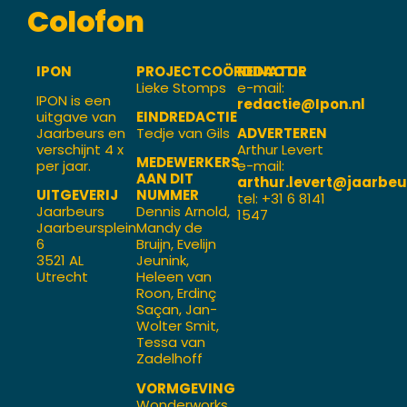
Colofon
IPON
PROJECTCOÖRDINATOR
REDACTIE
Lieke Stomps
e-mail:
IPON is een
redactie@Ipon.nl
uitgave van
EINDREDACTIE
Jaarbeurs en
Tedje van Gils
ADVERTEREN
verschijnt 4 x
Arthur Levert
MEDEWERKERS
per jaar.
e-mail:
AAN DIT
arthur.levert@jaarbeu
UITGEVERIJ
NUMMER
tel: +31 6 8141
Jaarbeurs
Dennis Arnold,
1547
Jaarbeursplein
Mandy de
6
Bruijn, Evelijn
3521 AL
Jeunink,
Utrecht
Heleen van
Roon, Erdinç
Saçan, Jan-
Wolter Smit,
Tessa van
Zadelhoff
VORMGEVING
Wonderworks,