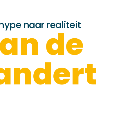
hype naar realiteit
van de
andert