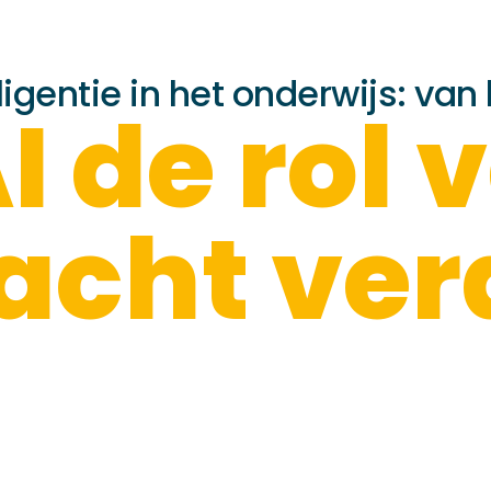
igentie in het onderwijs: van 
I de rol 
racht ver