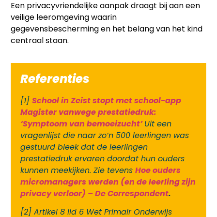
Een privacyvriendelijke aanpak draagt bij aan een
veilige leeromgeving waarin
gegevensbescherming en het belang van het kind
centraal staan.
Referenties
[1]
School in Zeist stopt met school-app
Magister vanwege prestatiedruk:
‘Symptoom van bemoeizucht’
Uit een
vragenlijst die naar zo’n 500 leerlingen was
gestuurd bleek dat de leerlingen
prestatiedruk ervaren doordat hun ouders
kunnen meekijken. Zie tevens
Hoe ouders
micromanagers werden (en de leerling zijn
privacy verloor) – De Correspondent
.
[2] Artikel 8 lid 6 Wet Primair Onderwijs