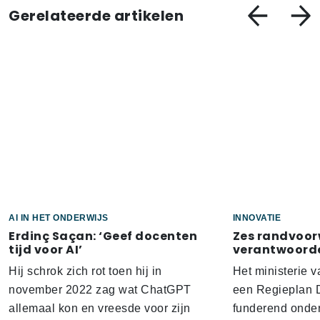
Gerelateerde artikelen
AI IN HET ONDERWIJS
INNOVATIE
Erdinç Saçan: ‘Geef docenten
Zes randvoo
tijd voor AI’
verantwoorde
Hij schrok zich rot toen hij in
Het ministerie 
november 2022 zag wat ChatGPT
een Regieplan Di
allemaal kon en vreesde voor zijn
funderend onder