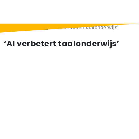
Home
>
Berichten
>
‘AI verbetert taalonderwijs’
‘AI verbetert taalonderwijs’