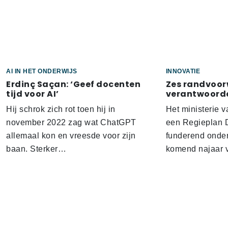
AI IN HET ONDERWIJS
INNOVATIE
Erdinç Saçan: ‘Geef docenten
Zes randvoo
tijd voor AI’
verantwoorde
Hij schrok zich rot toen hij in
Het ministerie 
november 2022 zag wat ChatGPT
een Regieplan Di
allemaal kon en vreesde voor zijn
funderend onder
baan. Sterker…
komend najaar 