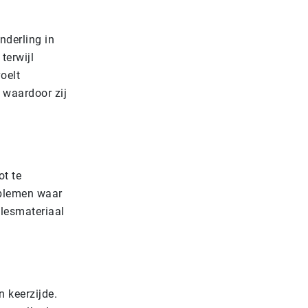
nderling in
terwijl
oelt
 waardoor zij
ot te
roblemen waar
 lesmateriaal
n keerzijde.