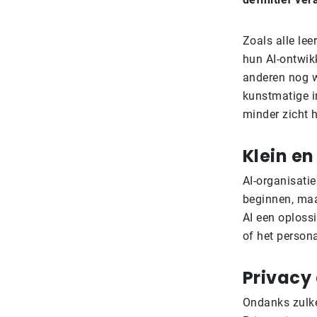
Zoals alle lee
hun AI-ontwik
anderen nog w
kunstmatige in
minder zicht 
Klein en
AI-organisati
beginnen, maar
AI een oploss
of het persona
Privacy 
Ondanks zulke 