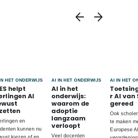
 IN HET ONDERWIJS
AI IN HET ONDERWIJS
AI IN HET 
ES helpt
AI in het
Toetsin
erlingen AI
onderwijs:
r AI van
ewust
waarom de
gereed
zetten
adoptie
Ook scholen
langzaam
erlingen en
te maken m
verloopt
udenten kunnen nu
Europese AI
Veel docenten
wust kiezen of en
verordening