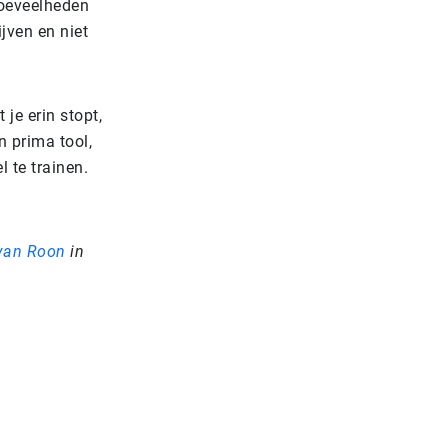
hoeveelheden
jven en niet
je erin stopt,
n prima tool,
 te trainen.
 van Roon
in