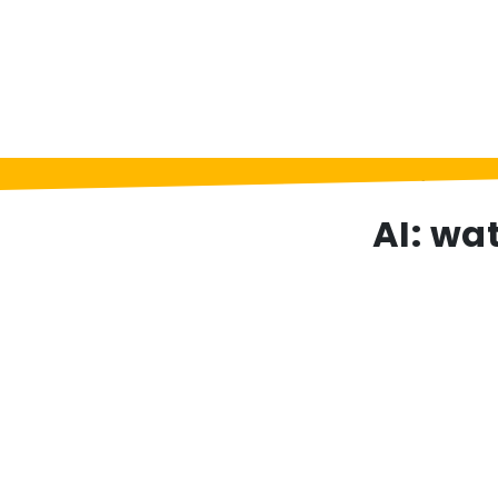
Home
>
Berichten
>
AI: wat moet je er als
AI: wa