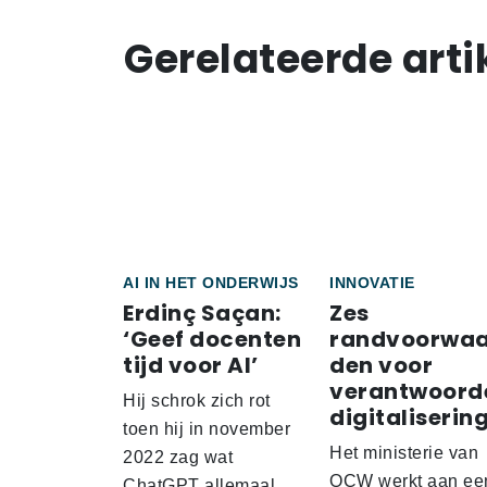
Gerelateerde arti
AI IN HET ONDERWIJS
INNOVATIE
Erdinç Saçan:
Zes
‘Geef docenten
randvoorwaa
tijd voor AI’
den voor
verantwoord
Hij schrok zich rot
digitaliserin
toen hij in november
Het ministerie van
2022 zag wat
OCW werkt aan ee
ChatGPT allemaal