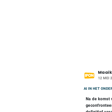
Maaik
12 MEI 
AI IN HET ONDE
Na de komst 
geconfronteer
definitief ve