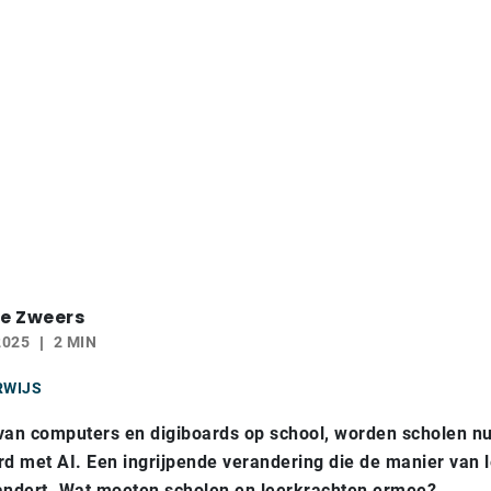
e Zweers
2025
2 MIN
RWIJS
van computers en digiboards op school, worden scholen n
d met AI. Een ingrijpende verandering die de manier van 
randert. Wat moeten scholen en leerkrachten ermee?