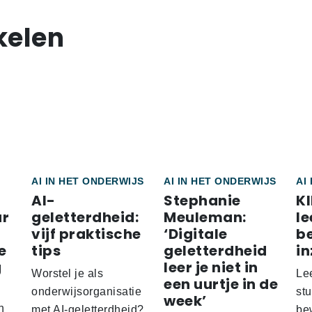
kelen
AI IN HET ONDERWIJS
AI IN HET ONDERWIJS
AI
AI-
Stephanie
KI
r
geletterdheid:
Meuleman:
le
vijf praktische
‘Digitale
b
e
tips
geletterdheid
in
g
leer je niet in
Worstel je als
Le
een uurtje in de
onderwijsorganisatie
st
week’
n
met AI-geletterdheid?
be