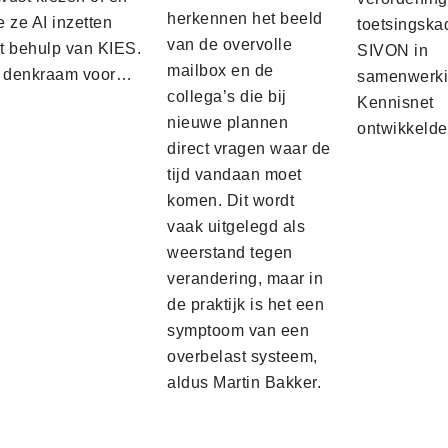
herkennen het beeld
 ze AI inzetten
toetsingskad
van de overvolle
t behulp van KIES.
SIVON in
mailbox en de
t denkraam voor…
samenwerki
collega’s die bij
Kennisnet
nieuwe plannen
ontwikkelde
direct vragen waar de
tijd vandaan moet
komen. Dit wordt
vaak uitgelegd als
weerstand tegen
verandering, maar in
de praktijk is het een
symptoom van een
overbelast systeem,
aldus Martin Bakker.