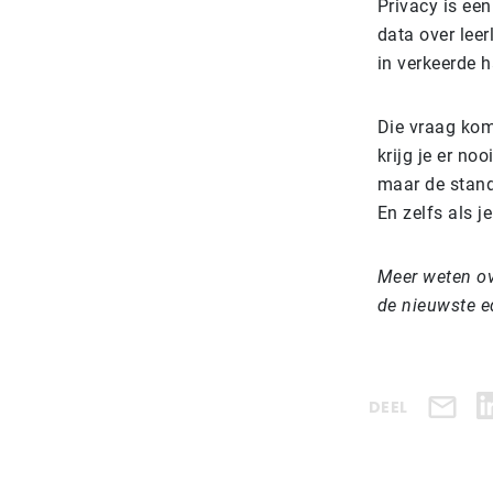
Privacy is ee
data over leer
in verkeerde 
Die vraag komt
krijg je er no
maar de stand
En zelfs als j
Meer weten ov
de nieuwste e
DEEL